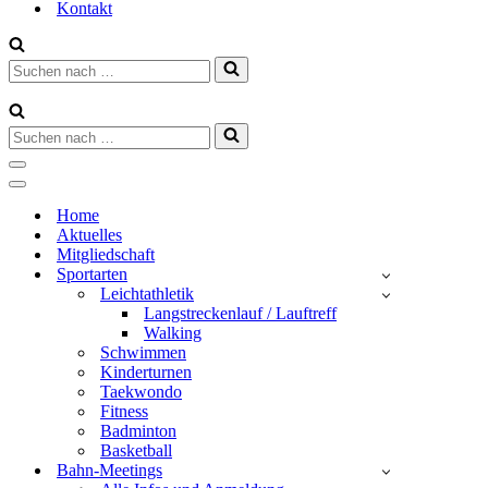
Kontakt
Suchen
nach …
Suchen
nach …
Navigationsmenü
Navigationsmenü
Home
Aktuelles
Mitgliedschaft
Sportarten
Leichtathletik
Langstreckenlauf / Lauftreff
Walking
Schwimmen
Kinderturnen
Taekwondo
Fitness
Badminton
Basketball
Bahn-Meetings