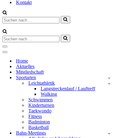
Kontakt
Suchen
nach …
Suchen
nach …
Navigationsmenü
Navigationsmenü
Home
Aktuelles
Mitgliedschaft
Sportarten
Leichtathletik
Langstreckenlauf / Lauftreff
Walking
Schwimmen
Kinderturnen
Taekwondo
Fitness
Badminton
Basketball
Bahn-Meetings