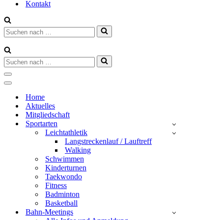
Kontakt
Suchen
nach …
Suchen
nach …
Navigationsmenü
Navigationsmenü
Home
Aktuelles
Mitgliedschaft
Sportarten
Leichtathletik
Langstreckenlauf / Lauftreff
Walking
Schwimmen
Kinderturnen
Taekwondo
Fitness
Badminton
Basketball
Bahn-Meetings