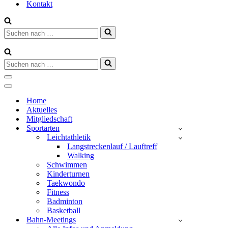
Kontakt
Suchen
nach …
Suchen
nach …
Navigationsmenü
Navigationsmenü
Home
Aktuelles
Mitgliedschaft
Sportarten
Leichtathletik
Langstreckenlauf / Lauftreff
Walking
Schwimmen
Kinderturnen
Taekwondo
Fitness
Badminton
Basketball
Bahn-Meetings