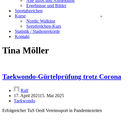
Alle Infos und Anmeldung
Ergebnisse und Bilder
Sportabzeichen
Kurse
Nordic Walking
Seepferdchen-Kurs
Statistik / Stadionrekorde
Kontakt
Tina Möller
Taekwondo-Gürtelprüfung trotz Corona
Ralf
17. April 2021
15. Mai 2025
Taekwondo
Erfolgreicher TuS Oedt Vereinssport in Pandemiezeiten