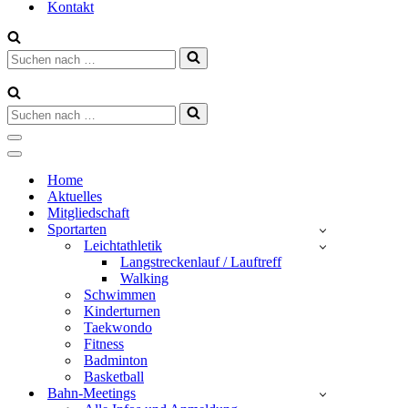
Kontakt
Suchen
nach …
Suchen
nach …
Navigationsmenü
Navigationsmenü
Home
Aktuelles
Mitgliedschaft
Sportarten
Leichtathletik
Langstreckenlauf / Lauftreff
Walking
Schwimmen
Kinderturnen
Taekwondo
Fitness
Badminton
Basketball
Bahn-Meetings