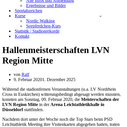
Alle Infos und Anmeldung
Ergebnisse und Bilder
Sportabzeichen
Kurse
Nordic Walking
Seepferdchen-Kurs
Statistik / Stadionrekorde
Kontakt
Hallenmeisterschaften LVN
Region Mitte
von
Ralf
9. Februar 2020
1. Dezember 2025
Während die stadionfernen Veranstaltungen (u.a. LV Nordrhein
Cross in Euskirchen) witterungsbedingt abgesagt werden mussten,
konnten am Sonntag, 09. Februar 2020, die
Meisterschaften der
LVN Region Mitte
in der
Arena Leichtathletikhalle in
Düsseldorf
stattfinden.
Nachdem dort unter der Woche noch die Top Stars beim PSD
Leichtathletik Meeting ihre Visitenkarten abgegeben hatten, traten