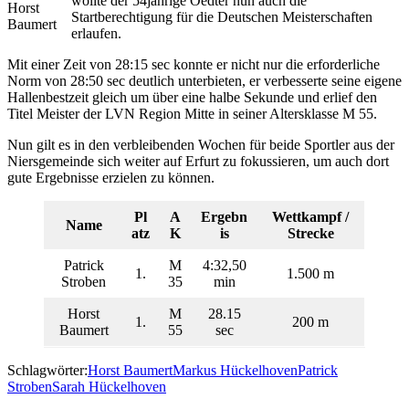
wollte der 54jährige Oedter nun auch die
Horst
Startberechtigung für die Deutschen Meisterschaften
Baumert
erlaufen.
Mit einer Zeit von 28:15 sec konnte er nicht nur die erforderliche
Norm von 28:50 sec deutlich unterbieten, er verbesserte seine eigene
Hallenbestzeit gleich um über eine halbe Sekunde und erlief den
Titel Meister der LVN Region Mitte in seiner Altersklasse M 55.
Nun gilt es in den verbleibenden Wochen für beide Sportler aus der
Niersgemeinde sich weiter auf Erfurt zu fokussieren, um auch dort
gute Ergebnisse erzielen zu können.
Pl
A
Ergebn
Wettkampf /
Name
atz
K
is
Strecke
Patrick
M
4:32,50
1.
1.500 m
Stroben
35
min
Horst
M
28.15
1.
200 m
Baumert
55
sec
Schlagwörter:
Horst Baumert
Markus Hückelhoven
Patrick
Stroben
Sarah Hückelhoven