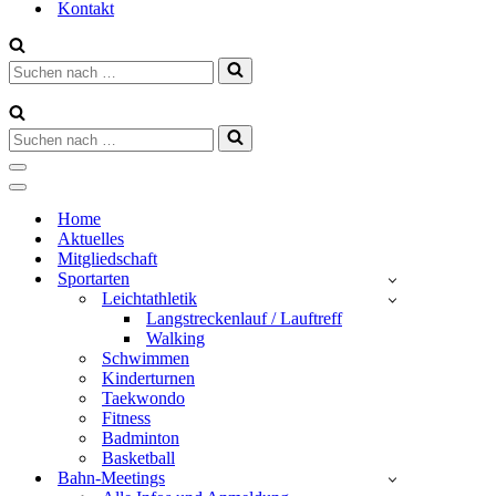
Kontakt
Suchen
nach …
Suchen
nach …
Navigationsmenü
Navigationsmenü
Home
Aktuelles
Mitgliedschaft
Sportarten
Leichtathletik
Langstreckenlauf / Lauftreff
Walking
Schwimmen
Kinderturnen
Taekwondo
Fitness
Badminton
Basketball
Bahn-Meetings