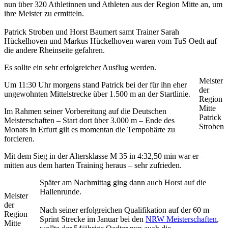
nun über 320 Athletinnen und Athleten aus der Region Mitte an, um
ihre Meister zu ermitteln.
Patrick Stroben und Horst Baumert samt Trainer Sarah
Hückelhoven und Markus Hückelhoven waren vom TuS Oedt auf
die andere Rheinseite gefahren.
Es sollte ein sehr erfolgreicher Ausflug werden.
Meister
Um 11:30 Uhr morgens stand Patrick bei der für ihn eher
der
ungewohnten Mittelstrecke über 1.500 m an der Startlinie.
Region
Mitte
Im Rahmen seiner Vorbereitung auf die Deutschen
Patrick
Meisterschaften – Start dort über 3.000 m – Ende des
Stroben
Monats in Erfurt gilt es momentan die Tempohärte zu
forcieren.
Mit dem Sieg in der Altersklasse M 35 in 4:32,50 min war er –
mitten aus dem harten Training heraus – sehr zufrieden.
Später am Nachmittag ging dann auch Horst auf die
Hallenrunde.
Meister
der
Nach seiner erfolgreichen Qualifikation auf der 60 m
Region
Sprint Strecke im Januar bei den
NRW Meisterschaften
,
Mitte