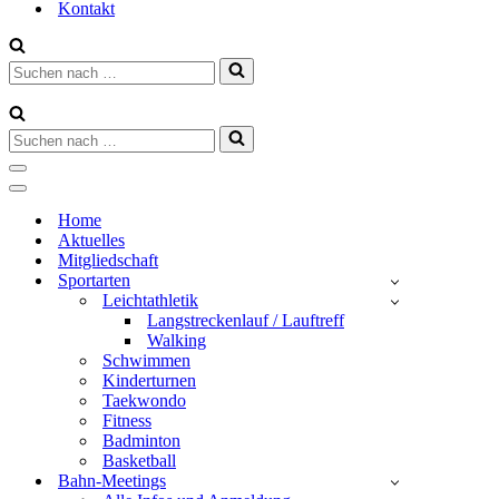
Kontakt
Suchen
nach …
Suchen
nach …
Navigationsmenü
Navigationsmenü
Home
Aktuelles
Mitgliedschaft
Sportarten
Leichtathletik
Langstreckenlauf / Lauftreff
Walking
Schwimmen
Kinderturnen
Taekwondo
Fitness
Badminton
Basketball
Bahn-Meetings