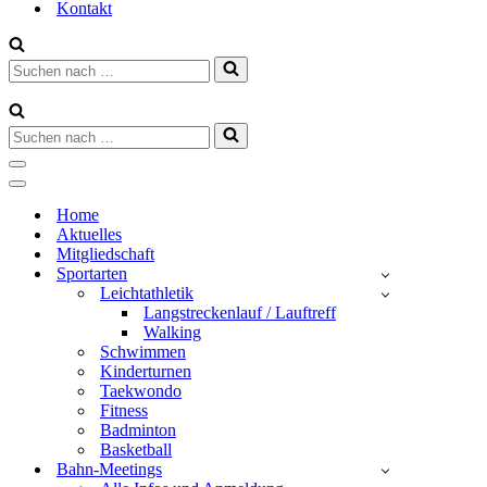
Kontakt
Suchen
nach …
Suchen
nach …
Navigationsmenü
Navigationsmenü
Home
Aktuelles
Mitgliedschaft
Sportarten
Leichtathletik
Langstreckenlauf / Lauftreff
Walking
Schwimmen
Kinderturnen
Taekwondo
Fitness
Badminton
Basketball
Bahn-Meetings