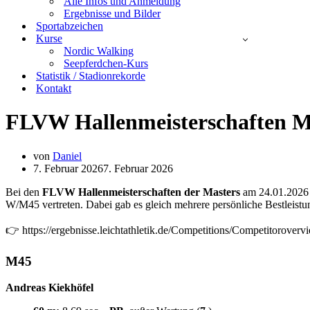
Alle Infos und Anmeldung
Ergebnisse und Bilder
Sportabzeichen
Kurse
Nordic Walking
Seepferdchen-Kurs
Statistik / Stadionrekorde
Kontakt
FLVW Hallenmeisterschaften M
von
Daniel
7. Februar 2026
7. Februar 2026
Bei den
FLVW Hallenmeisterschaften der Masters
am 24.01.2026 i
W/M45 vertreten. Dabei gab es gleich mehrere persönliche Bestleistu
👉 https://ergebnisse.leichtathletik.de/Competitions/Competitorover
M45
Andreas Kiekhöfel