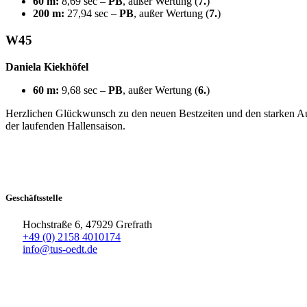
60 m:
8,69 sec –
PB
, außer Wertung (
7.
)
200 m:
27,94 sec –
PB
, außer Wertung (
7.
)
W45
Daniela Kiekhöfel
60 m:
9,68 sec –
PB
, außer Wertung (
6.
)
Herzlichen Glückwunsch zu den neuen Bestzeiten und den starken Auft
der laufenden Hallensaison.
Geschäftsstelle
Hochstraße 6, 47929 Grefrath
+49 (0) 2158 4010174
info@tus-oedt.de