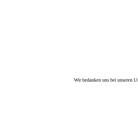
Facebook
X
Instagram
TikTok
YouTube
Wir bedanken uns bei unseren U