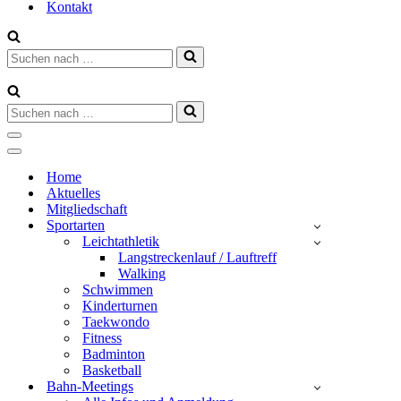
Kontakt
Suchen
nach …
Suchen
nach …
Navigationsmenü
Navigationsmenü
Home
Aktuelles
Mitgliedschaft
Sportarten
Leichtathletik
Langstreckenlauf / Lauftreff
Walking
Schwimmen
Kinderturnen
Taekwondo
Fitness
Badminton
Basketball
Bahn-Meetings