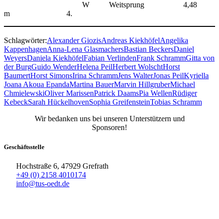
W Weitsprung 4,48
m 4.
Schlagwörter:
Alexander Giozis
Andreas Kiekhöfel
Angelika
Kappenhagen
Anna-Lena Glasmachers
Bastian Beckers
Daniel
Weyers
Daniela Kiekhöfel
Fabian Verlinden
Frank Schramm
Gitta von
der Burg
Guido Wender
Helena Peil
Herbert Wolscht
Horst
Baumert
Horst Simons
Irina Schramm
Jens Walter
Jonas Peil
Kyriella
Joana Akoua Epanda
Martina Bauer
Marvin Hillgruber
Michael
Chmielewski
Oliver Marissen
Patrick Daams
Pia Wellen
Rüdiger
Kebeck
Sarah Hückelhoven
Sophia Greifenstein
Tobias Schramm
Wir bedanken uns bei unseren Unterstützern und
Sponsoren!
Geschäftsstelle
Hochstraße 6, 47929 Grefrath
+49 (0) 2158 4010174
info@tus-oedt.de