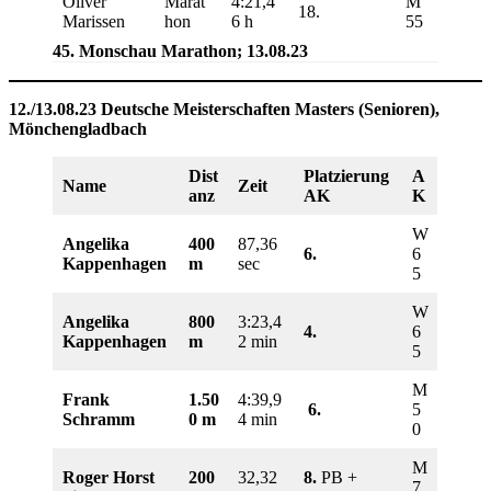
Oliver
Marat
4:21,4
M
18.
Marissen
hon
6 h
55
45. Monschau Marathon; 13.08.23
12./13.08.23 Deutsche Meisterschaften Masters (Senioren),
Mönchengladbach
Dist
Platzierung
A
Name
Zeit
anz
AK
K
W
Angelika
400
87,36
6.
6
Kappenhagen
m
sec
5
W
Angelika
800
3:23,4
4.
6
Kappenhagen
m
2 min
5
M
Frank
1.50
4:39,9
6.
5
Schramm
0 m
4 min
0
M
Roger Horst
200
32,32
8.
PB +
7