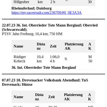
Hillgruber
km
2 h
30
Rheinuferlauf; Duisburg
https://my.raceresult.com/236709/#0_0E3A3A
22.07.23 36. Int. Oberrieder Tote Mann Berglauf; Oberried
(Schwarzwald)
;
PTSV Jahn Freiburg; 10,4 km; 750 HM
Dista
Platzierung
A
Name
Zeit
nz
AK
K
Rüdiger
10,4
1:06,0
M
9.
Kebeck
km
4 h
50
36. Int. Oberrieder Tote Mann Berglauf
07.07.23 18. Drevenacker Volksbank Abendlauf; TuS
Drevenack; Hünxe
Dista
Platzierung
A
Name
Zeit
nz
AK
K