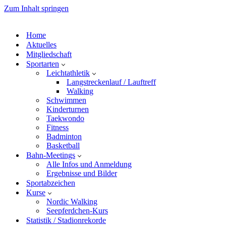
Zum Inhalt springen
Home
Aktuelles
Mitgliedschaft
Sportarten
Leichtathletik
Langstreckenlauf / Lauftreff
Walking
Schwimmen
Kinderturnen
Taekwondo
Fitness
Badminton
Basketball
Bahn-Meetings
Alle Infos und Anmeldung
Ergebnisse und Bilder
Sportabzeichen
Kurse
Nordic Walking
Seepferdchen-Kurs
Statistik / Stadionrekorde