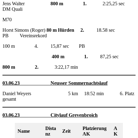
Jens Walter
800 m 1.
2:25,25 sec
DM Quali
M70
Horst Simons (Roger)
80 m Hürden 2.
18.58 sec
PB Vereinsrekord
100 m 4. 15,87 sec PB
400 m 1.
87,25 sec
800 m 2.
3:22,17 min
03.06.23 Neusser Sommernachtslauf
Daniel Weyers 5 km 18:52 min 6. Platz
gesamt
03.06.23 Citylauf Grevenbroich
Dista
Platzierung
A
Name
Zeit
nz
AK
K