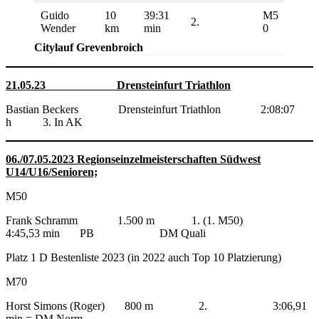
Guido
10
39:31
M5
2.
Wender
km
min
0
Citylauf Grevenbroich
21.05.23 Drensteinfurt Triathlon
Bastian Beckers Drensteinfurt Triathlon 2:08:07
h 3. In AK
06./07.05.2023 Regionseinzelmeisterschaften Südwest
U14/U16/Senioren;
M50
Frank Schramm 1.500 m 1. (1. M50)
4:45,53 min PB DM Quali
Platz 1 D Bestenliste 2023 (in 2022 auch Top 10 Platzierung)
M70
Horst Simons (Roger) 800 m 2. 3:06,91
min = DM Norm