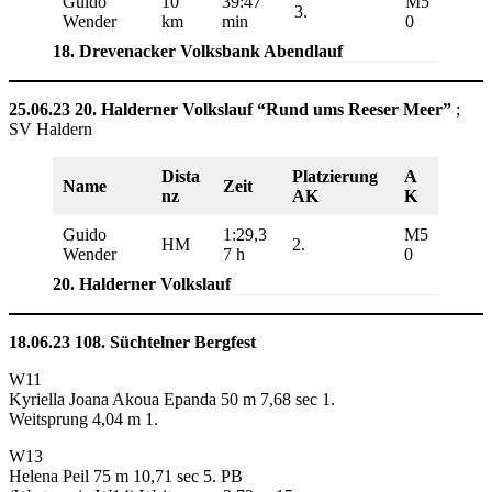
Guido
10
39:47
M5
3.
Wender
km
min
0
18. Drevenacker Volksbank Abendlauf
25.06.23 20. Halderner Volkslauf “Rund ums Reeser Meer”
;
SV Haldern
Dista
Platzierung
A
Name
Zeit
nz
AK
K
Guido
1:29,3
M5
HM
2.
Wender
7 h
0
20. Halderner Volkslauf
18.06.23 108. Süchtelner Bergfest
W11
Kyriella Joana Akoua Epanda 50 m 7,68 sec 1.
Weitsprung 4,04 m 1.
W13
Helena Peil 75 m 10,71 sec 5. PB