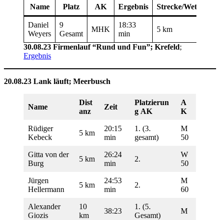
Name
Platz
AK
Ergebnis
Strecke/Wettkamp
Daniel
9
18:33
MHK
5 km
Weyers
Gesamt
min
30.08.23 Firmenlauf “Rund und Fun”;
Krefeld
;
Ergebnis
20.08.23 Lank läuft;
Meerbusch
Dist
Platzierun
A
Name
Zeit
anz
g AK
K
Rüdiger
20:15
1. (3.
M
5 km
Kebeck
min
gesamt)
50
Gitta von der
26:24
W
5 km
2.
Burg
min
50
Jürgen
24:53
M
5 km
2.
Hellermann
min
60
Alexander
10
1. (5.
38:23
M
Giozis
km
Gesamt)