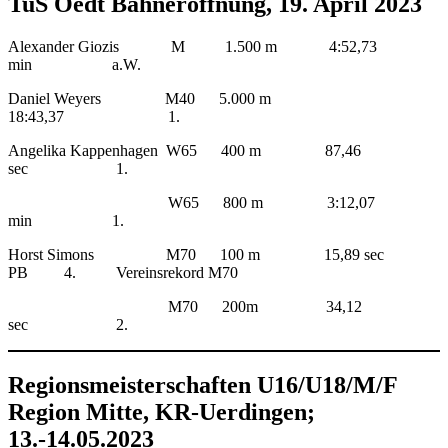
TuS Oedt Bahneröffnung, 19. April 2023
Alexander Giozis M 1.500 m 4:52,73
min a.W.
Daniel Weyers M40 5.000 m
18:43,37 1.
Angelika Kappenhagen W65 400 m 87,46
sec 1.
W65 800 m 3:12,07
min 1.
Horst Simons M70 100 m 15,89 sec
PB 4. Vereinsrekord M70
M70 200m 34,12
sec 2.
Regionsmeisterschaften U16/U18/M/F
Region Mitte, KR-Uerdingen;
13.-14.05.2023