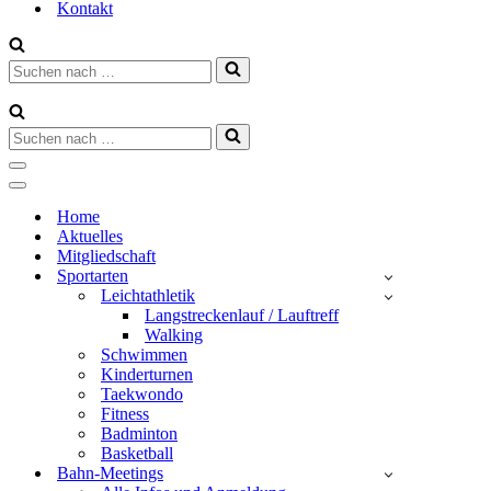
Kontakt
Suchen
nach …
Suchen
nach …
Navigationsmenü
Navigationsmenü
Home
Aktuelles
Mitgliedschaft
Sportarten
Leichtathletik
Langstreckenlauf / Lauftreff
Walking
Schwimmen
Kinderturnen
Taekwondo
Fitness
Badminton
Basketball
Bahn-Meetings