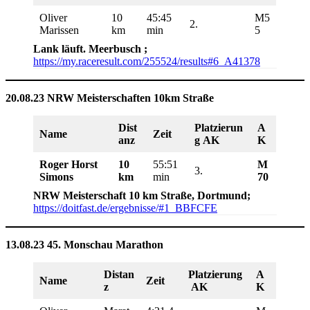
Oliver
10
45:45
M5
2.
Marissen
km
min
5
Lank läuft. Meerbusch
;
https://my.raceresult.com/255524/results#6_A41378
20.08.23 NRW Meisterschaften 10km Straße
Dist
Platzierun
A
Name
Zeit
anz
g AK
K
Roger Horst
10
55:51
M
3.
Simons
km
min
70
NRW Meisterschaft 10 km Straße, Dortmund
;
https://doitfast.de/ergebnisse/#1_BBFCFE
13.08.23 45. Monschau Marathon
Distan
Platzierung
A
Name
Zeit
z
AK
K