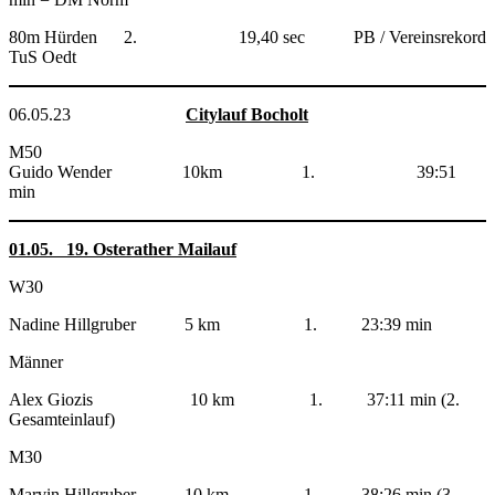
80m Hürden 2. 19,40 sec PB / Vereinsrekord
TuS Oedt
06.05.23
Citylauf Bocholt
M50
Guido Wender 10km 1. 39:51
min
01.05. 19. Osterather Mailauf
W30
Nadine Hillgruber 5 km 1. 23:39 min
Männer
Alex Giozis 10 km 1. 37:11 min (2.
Gesamteinlauf)
M30
Marvin Hillgruber 10 km 1. 38:26 min (3.