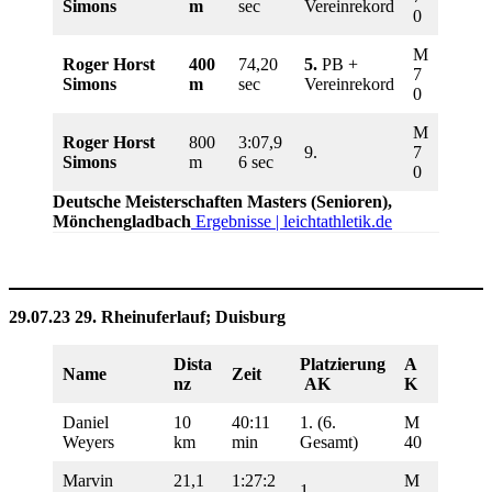
Simons
m
sec
Vereinrekord
0
M
Roger Horst
400
74,20
5.
PB +
7
Simons
m
sec
Vereinrekord
0
M
Roger Horst
800
3:07,9
9.
7
Simons
m
6 sec
0
Deutsche Meisterschaften Masters (Senioren),
Mönchengladbach
Ergebnisse | leichtathletik.de
29.07.23
29. Rheinuferlauf; Duisburg
Dista
Platzierung
A
Name
Zeit
nz
AK
K
Daniel
10
40:11
1. (6.
M
Weyers
km
min
Gesamt)
40
Marvin
21,1
1:27:2
M
1.