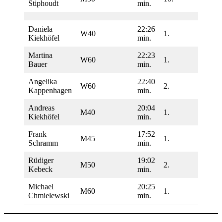
Stiphoudt
min.
Daniela
22:26
W40
1.
5
Kiekhöfel
min.
Martina
22:23
W60
1.
5
Bauer
min.
Angelika
22:40
W60
2.
5
Kappenhagen
min.
Andreas
20:04
M40
1.
5
Kiekhöfel
min.
Frank
17:52
M45
1.
5
Schramm
min.
Rüdiger
19:02
M50
2.
5
Kebeck
min.
Michael
20:25
M60
1.
5
Chmielewski
min.