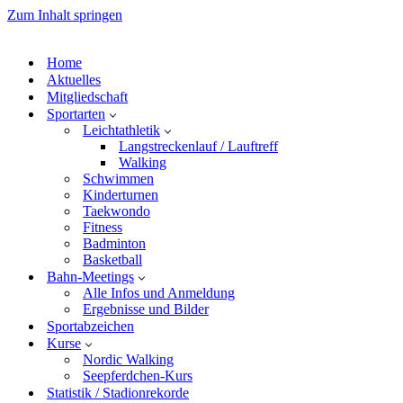
Zum Inhalt springen
Home
Aktuelles
Mitgliedschaft
Sportarten
Leichtathletik
Langstreckenlauf / Lauftreff
Walking
Schwimmen
Kinderturnen
Taekwondo
Fitness
Badminton
Basketball
Bahn-Meetings
Alle Infos und Anmeldung
Ergebnisse und Bilder
Sportabzeichen
Kurse
Nordic Walking
Seepferdchen-Kurs
Statistik / Stadionrekorde