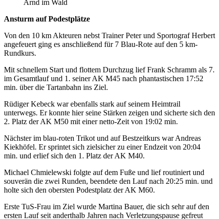
Arnd im Wald
Ansturm auf Podestplätze
Von den 10 km Akteuren nebst Trainer Peter und Sportograf Herbert
angefeuert ging es anschließend für 7 Blau-Rote auf den 5 km-
Rundkurs.
Mit schnellem Start und flottem Durchzug lief Frank Schramm als 7.
im Gesamtlauf und 1. seiner AK M45 nach phantastischen 17:52
min. über die Tartanbahn ins Ziel.
Rüdiger Kebeck war ebenfalls stark auf seinem Heimtrail
unterwegs. Er konnte hier seine Stärken zeigen und sicherte sich den
2. Platz der AK M50 mit einer netto-Zeit von 19:02 min.
Nächster im blau-roten Trikot und auf Bestzeitkurs war Andreas
Kiekhöfel. Er sprintet sich zielsicher zu einer Endzeit von 20:04
min. und erlief sich den 1. Platz der AK M40.
Michael Chmielewski folgte auf dem Fuße und lief routiniert und
souverän die zwei Runden, beendete den Lauf nach 20:25 min. und
holte sich den obersten Podestplatz der AK M60.
Erste TuS-Frau im Ziel wurde Martina Bauer, die sich sehr auf den
ersten Lauf seit anderthalb Jahren nach Verletzungspause gefreut