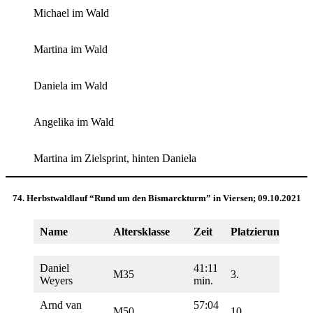
Michael im Wald
Martina im Wald
Daniela im Wald
Angelika im Wald
Martina im Zielsprint, hinten Daniela
74. Herbstwaldlauf “Rund um den Bismarckturm” in Viersen; 09.10.2021
Name
Altersklasse
Zeit
Platzierung
Dis
Daniel
41:11
M35
3.
10
Weyers
min.
Arnd van
57:04
M50
10.
10