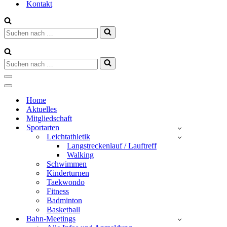
Kontakt
Suchen
nach …
Suchen
nach …
Navigationsmenü
Navigationsmenü
Home
Aktuelles
Mitgliedschaft
Sportarten
Leichtathletik
Langstreckenlauf / Lauftreff
Walking
Schwimmen
Kinderturnen
Taekwondo
Fitness
Badminton
Basketball
Bahn-Meetings