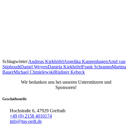
Schlagwörter:
Andreas Kiekhöfel
Angelika Kappenhagen
Arnd van
Stiphoudt
Daniel Weyers
Daniela Kiekhöfel
Frank Schramm
Martina
Bauer
Michael Chmielewski
Rüdiger Kebeck
Wir bedanken uns bei unseren Unterstützern und
Sponsoren!
Geschäftsstelle
Hochstraße 6, 47929 Grefrath
+49 (0) 2158 4010174
info@tus-oedt.de