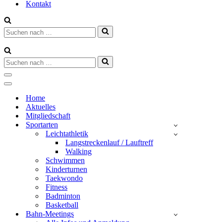
Kontakt
Suchen
nach …
Suchen
nach …
Navigationsmenü
Navigationsmenü
Home
Aktuelles
Mitgliedschaft
Sportarten
Leichtathletik
Langstreckenlauf / Lauftreff
Walking
Schwimmen
Kinderturnen
Taekwondo
Fitness
Badminton
Basketball
Bahn-Meetings