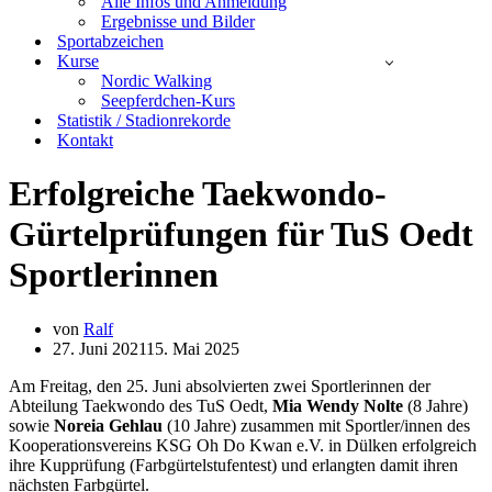
Alle Infos und Anmeldung
Ergebnisse und Bilder
Sportabzeichen
Kurse
Nordic Walking
Seepferdchen-Kurs
Statistik / Stadionrekorde
Kontakt
Erfolgreiche Taekwondo-
Gürtelprüfungen für TuS Oedt
Sportlerinnen
von
Ralf
27. Juni 2021
15. Mai 2025
Am Freitag, den 25. Juni absolvierten zwei Sportlerinnen der
Abteilung Taekwondo des TuS Oedt,
Mia Wendy Nolte
(8 Jahre)
sowie
Noreia Gehlau
(10 Jahre) zusammen mit Sportler/innen des
Kooperationsvereins KSG Oh Do Kwan e.V. in Dülken erfolgreich
ihre Kupprüfung (Farbgürtelstufentest) und erlangten damit ihren
nächsten Farbgürtel.