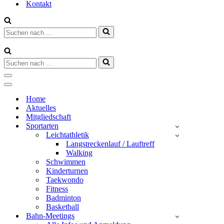
Kontakt
Suchen
nach …
Suchen
nach …
Navigationsmenü
Navigationsmenü
Home
Aktuelles
Mitgliedschaft
Sportarten
Leichtathletik
Langstreckenlauf / Lauftreff
Walking
Schwimmen
Kinderturnen
Taekwondo
Fitness
Badminton
Basketball
Bahn-Meetings