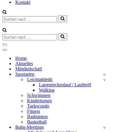
Kontakt
Suchen
nach …
Suchen
nach …
Navigationsmenü
Navigationsmenü
Home
Aktuelles
Mitgliedschaft
Sportarten
Leichtathletik
Langstreckenlauf / Lauftreff
Walking
Schwimmen
Kinderturnen
Taekwondo
Fitness
Badminton
Basketball
Bahn-Meetings