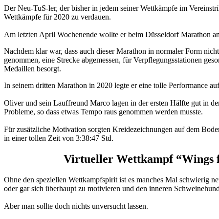
Der Neu-TuS-ler, der bisher in jedem seiner Wettkämpfe im Vereinstri
Wettkämpfe für 2020 zu verdauen.
Am letzten April Wochenende wollte er beim Düsseldorf Marathon an
Nachdem klar war, dass auch dieser Marathon in normaler Form nicht 
genommen, eine Strecke abgemessen, für Verpflegungsstationen gesor
Medaillen besorgt.
In seinem dritten Marathon in 2020 legte er eine tolle Performance au
Oliver und sein Lauffreund Marco lagen in der ersten Hälfte gut in d
Probleme, so dass etwas Tempo raus genommen werden musste.
Für zusätzliche Motivation sorgten Kreidezeichnungen auf dem Boden
in einer tollen Zeit von 3:38:47 Std.
Virtueller Wettkampf “Wings fo
Ohne den speziellen Wettkampfspirit ist es manches Mal schwierig ne
oder gar sich überhaupt zu motivieren und den inneren Schweinehun
Aber man sollte doch nichts unversucht lassen.