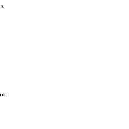
en.
) den