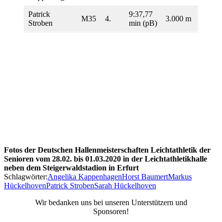
Patrick
9:37,77
M35
4.
3.000 m
Stroben
min (pB)
Fotos der Deutschen Hallenmeisterschaften Leichtathletik der
Senioren vom 28.02. bis 01.03.2020 in der Leichtathletikhalle
neben dem Steigerwaldstadion in Erfurt
Schlagwörter:
Angelika Kappenhagen
Horst Baumert
Markus
Hückelhoven
Patrick Stroben
Sarah Hückelhoven
Wir bedanken uns bei unseren Unterstützern und
Sponsoren!