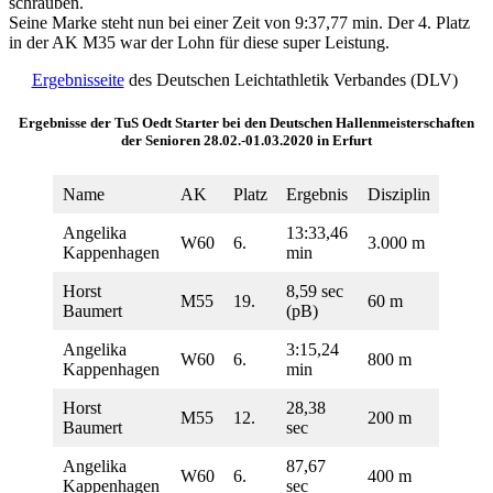
schrauben.
Seine Marke steht nun bei einer Zeit von 9:37,77 min. Der 4. Platz
in der AK M35 war der Lohn für diese super Leistung.
Ergebnisseite
des Deutschen Leichtathletik Verbandes (DLV)
Ergebnisse der TuS Oedt Starter bei den Deutschen Hallenmeisterschaften
der Senioren 28.02.-01.03.2020 in Erfurt
Name
AK
Platz
Ergebnis
Disziplin
Angelika
13:33,46
W60
6.
3.000 m
Kappenhagen
min
Horst
8,59 sec
M55
19.
60 m
Baumert
(pB)
Angelika
3:15,24
W60
6.
800 m
Kappenhagen
min
Horst
28,38
M55
12.
200 m
Baumert
sec
Angelika
87,67
W60
6.
400 m
Kappenhagen
sec