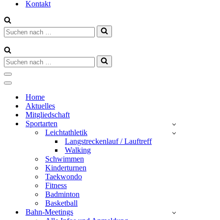
Kontakt
Suchen
nach …
Suchen
nach …
Navigationsmenü
Navigationsmenü
Home
Aktuelles
Mitgliedschaft
Sportarten
Leichtathletik
Langstreckenlauf / Lauftreff
Walking
Schwimmen
Kinderturnen
Taekwondo
Fitness
Badminton
Basketball
Bahn-Meetings