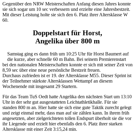
Gegenüber den NRW Meisterschaften Anfang diesen Jahres konnte
sie sich sogar um 10 sec verbessern und erzielte eine Jahresbestzeit.
Mit dieser Leistung holte sie sich den 6. Platz ihrer Altersklasse W
60.
Doppelstart für Horst,
Angelika über 800 m
Samstag ging es dann früh um 10:25 Uhr für Horst Baumert auf
die kurze, aber schnelle 60 m Bahn. Bei seinem Premierenstart
bei den nationalen Meisterschaften konnte er sich mit seiner Zeit von
8,59 sec über eine neue persönliche Bestzeit freuen.
Durchaus zufrieden ist er 19. der Altersklasse M55. Dieser Sprint ist
der Teilnehmer stärkste Altersklassen Wettampf an diesem
Wochenende mit insgesamt 29 Startern.
Für das Team TuS Oedt hatte Angelika den nächsten Start um 13:10
Uhr in der sehr gut ausgestatteten Leichtathletikhalle. Für sie
standen 800 m an. Hier hatte sie sich eine gute Taktik zurecht gelegt
und zeigt einmal mehr, dass man auf sie zählen kann. In ihrem früh
angesetzten, aber zielgerichteten tollen Endspurt überholt sie die vor
ihr Liegende und erzielt hier ebenfalls den 6. Platz ihrer starken
Altersklasse mit einer Zeit 3:15,24 min.