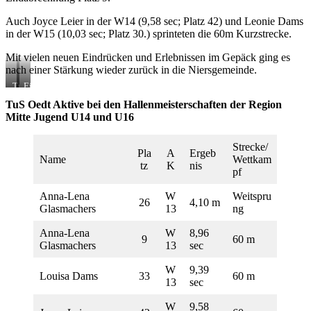
Auch Joyce Leier in der W14 (9,58 sec; Platz 42) und Leonie Dams
in der W15 (10,03 sec; Platz 30.) sprinteten die 60m Kurzstrecke.
Mit vielen neuen Eindrücken und Erlebnissen im Gepäck ging es
nach einer Stärkung wieder zurück in die Niersgemeinde.
TuS
Eine
Oedt
gute
TuS Oedt Aktive bei den Hallenmeisterschaften der Region
bei
Wettkampfnachbereitung
Mitte Jugend U14 und U16
den
ist
Hallenmeisterschaften
alles….
der
Strecke/
Region
Pla
A
Ergeb
Name
Wettkam
Mitte
tz
K
nis
pf
Anna-Lena
W
Weitspru
26
4,10 m
Glasmachers
13
ng
Anna-Lena
W
8,96
9
60 m
Glasmachers
13
sec
W
9,39
Louisa Dams
33
60 m
13
sec
W
9,58