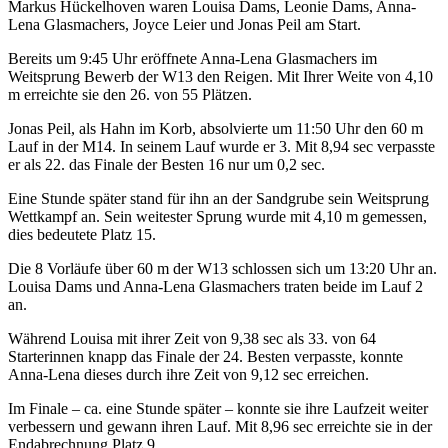
Markus Hückelhoven waren Louisa Dams, Leonie Dams, Anna-
Lena Glasmachers, Joyce Leier und Jonas Peil am Start.
Bereits um 9:45 Uhr eröffnete Anna-Lena Glasmachers im
Weitsprung Bewerb der W13 den Reigen. Mit Ihrer Weite von 4,10
m erreichte sie den 26. von 55 Plätzen.
Jonas Peil, als Hahn im Korb, absolvierte um 11:50 Uhr den 60 m
Lauf in der M14. In seinem Lauf wurde er 3. Mit 8,94 sec verpasste
er als 22. das Finale der Besten 16 nur um 0,2 sec.
Eine Stunde später stand für ihn an der Sandgrube sein Weitsprung
Wettkampf an. Sein weitester Sprung wurde mit 4,10 m gemessen,
dies bedeutete Platz 15.
Die 8 Vorläufe über 60 m der W13 schlossen sich um 13:20 Uhr an.
Louisa Dams und Anna-Lena Glasmachers traten beide im Lauf 2
an.
Während Louisa mit ihrer Zeit von 9,38 sec als 33. von 64
Starterinnen knapp das Finale der 24. Besten verpasste, konnte
Anna-Lena dieses durch ihre Zeit von 9,12 sec erreichen.
Im Finale – ca. eine Stunde später – konnte sie ihre Laufzeit weiter
verbessern und gewann ihren Lauf. Mit 8,96 sec erreichte sie in der
Endabrechnung Platz 9.