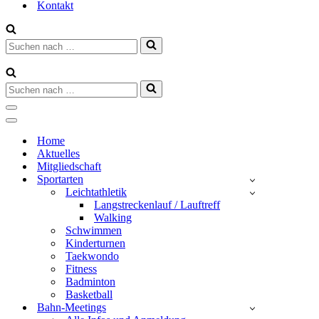
Kontakt
Suchen
nach …
Suchen
nach …
Navigationsmenü
Navigationsmenü
Home
Aktuelles
Mitgliedschaft
Sportarten
Leichtathletik
Langstreckenlauf / Lauftreff
Walking
Schwimmen
Kinderturnen
Taekwondo
Fitness
Badminton
Basketball
Bahn-Meetings