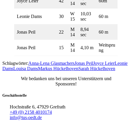
Joyce Leier
42
60m
14
sec
W
10,03
Leonie Dams
30
60 m
15
sec
M
8,94
Jonas Peil
22
60 m
14
sec
M
Weitspru
Jonas Peil
15
4,10 m
14
ng
Schlagwörter:
Anna-Lena Glasmachers
Jonas Peil
Joyce Leier
Leonie
Dams
Louisa Dams
Markus Hückelhoven
Sarah Hückelhoven
Wir bedanken uns bei unseren Unterstützern und
Sponsoren!
Geschäftsstelle
Hochstraße 6, 47929 Grefrath
+49 (0) 2158 4010174
info@tus-oedt.de