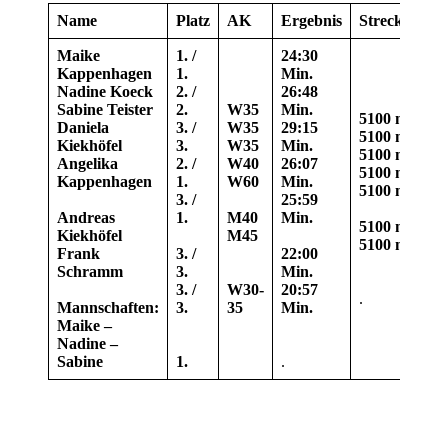
Name
Platz
AK
Ergebnis
Strecke/Wet
Maike
1. /
24:30
Kappenhagen
1.
Min.
Nadine Koeck
2. /
26:48
Sabine Teister
2.
W35
Min.
5100 m Cros
Daniela
3. /
W35
29:15
5100 m Cros
Kiekhöfel
3.
W35
Min.
5100 m Cros
Angelika
2. /
W40
26:07
5100 m Cros
Kappenhagen
1.
W60
Min.
5100 m Cros
3. /
25:59
Andreas
1.
M40
Min.
5100 m Cros
Kiekhöfel
M45
5100 m Cros
Frank
3. /
22:00
Schramm
3.
Min.
3. /
W30-
20:57
.
Mannschaften:
3.
35
Min.
Maike –
Nadine –
Sabine
1.
.