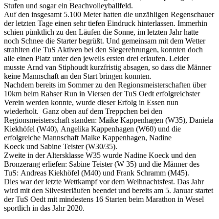
Stufen und sogar ein Beachvolleyballfeld.
Auf den insgesamt 5.100 Meter hatten die unzähligen Regenschauer
der letzten Tage einen sehr tiefen Eindruck hinterlassen. Immerhin
schien pünktlich zu den Läufen die Sonne, im letzten Jahr hatte
noch Schnee die Starter begrüßt. Und gemeinsam mit dem Wetter
strahlten die TuS Aktiven bei den Siegerehrungen, konnten doch
alle einen Platz unter den jeweils ersten drei erlaufen. Leider
musste Arnd van Stiphoudt kurzfristig absagen, so dass die Männer
keine Mannschaft an den Start bringen konnten.
Nachdem bereits im Sommer zu den Regionsmeisterschaften über
10km beim Rahser Run in Viersen der TuS Oedt erfolgreichster
Verein werden konnte, wurde dieser Erfolg in Essen nun
wiederholt. Ganz oben auf dem Treppchen bei den
Regionsmeisterschaft standen: Maike Kappenhagen (W35), Daniela
Kiekhöfel (W40), Angelika Kappenhagen (W60) und die
erfolgreiche Mannschaft Maike Kappenhagen, Nadine
Koeck und Sabine Teister (W30/35).
Zweite in der Altersklasse W35 wurde Nadine Koeck und den
Bronzerang erliefen: Sabine Teister (W 35) und die Männer des
TuS: Andreas Kiekhöfel (M40) und Frank Schramm (M45).
Dies war der letzte Wettkampf vor dem Weihnachtsfest. Das Jahr
wird mit den Silvesterläufen beendet und bereits am 5. Januar startet
der TuS Oedt mit mindestens 16 Starten beim Marathon in Wesel
sportlich in das Jahr 2020.