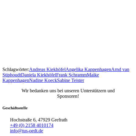
Schlagwörter:
Andreas Kiekhöfel
Angelika Kappenhagen
Arnd van
Stiphoudt
Daniela Kiekhöfel
Frank Schramm
Maike
Kappenhagen
Nadine Koeck
Sabine Teister
Wir bedanken uns bei unseren Unterstützern und
Sponsoren!
Geschäftsstelle
Hochstraße 6, 47929 Grefrath
+49 (0) 2158 4010174
info@tus-oedt.de