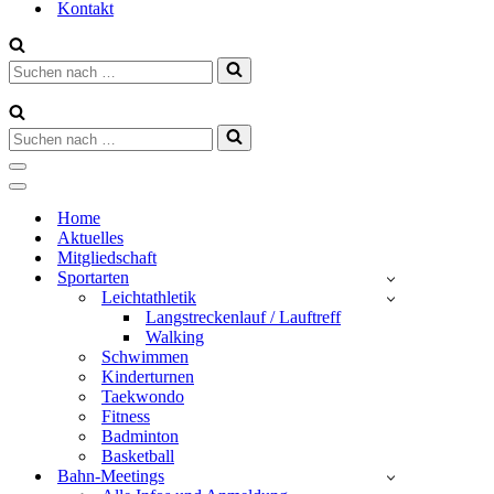
Kontakt
Suchen
nach …
Suchen
nach …
Navigationsmenü
Navigationsmenü
Home
Aktuelles
Mitgliedschaft
Sportarten
Leichtathletik
Langstreckenlauf / Lauftreff
Walking
Schwimmen
Kinderturnen
Taekwondo
Fitness
Badminton
Basketball
Bahn-Meetings