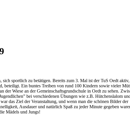
9
sich sportlich zu betätigen. Bereits zum 3. Mal ist der TuS Oedt aktiv,
eteiligt. Ein buntes Treiben von rund 100 Kindern sowie vieler Mütt
 an der Wiese an der Gemeinschaftsgrundschule in Oedt zu sehen. Zwi
n Jugendlichen” bei verschiedenen Übungen wie z.B. Hütchenslalom un
war das Ziel der Veranstaltung, und wenn man die schönen Bilder der
chnelligkeit, Ausdauer und natürlich Spaß zu jeder Minute gegeben ware
die Mädels und Jungs!