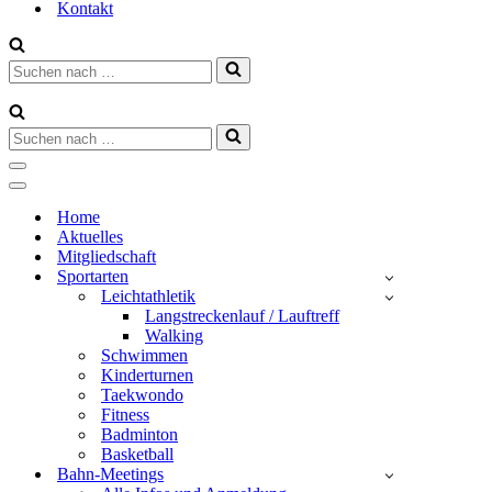
Kontakt
Suchen
nach …
Suchen
nach …
Navigationsmenü
Navigationsmenü
Home
Aktuelles
Mitgliedschaft
Sportarten
Leichtathletik
Langstreckenlauf / Lauftreff
Walking
Schwimmen
Kinderturnen
Taekwondo
Fitness
Badminton
Basketball
Bahn-Meetings