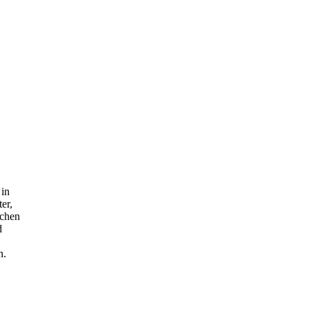
 in
er,
schen
d
n.