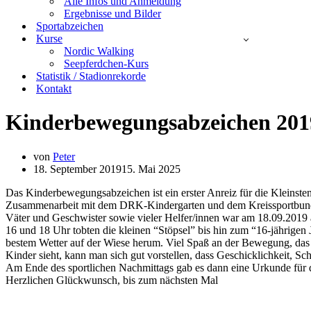
Alle Infos und Anmeldung
Ergebnisse und Bilder
Sportabzeichen
Kurse
Nordic Walking
Seepferdchen-Kurs
Statistik / Stadionrekorde
Kontakt
Kinderbewegungsabzeichen 201
von
Peter
18. September 2019
15. Mai 2025
Das Kinderbewegungsabzeichen ist ein erster Anreiz für die Kleinsten, 
Zusammenarbeit mit dem DRK-Kindergarten und dem Kreissportbund, b
Väter und Geschwister sowie vieler Helfer/innen war am 18.09.2019
16 und 18 Uhr tobten die kleinen “Stöpsel” bis hin zum “16-jährige
bestem Wetter auf der Wiese herum. Viel Spaß an der Bewegung, das 
Kinder sieht, kann man sich gut vorstellen, dass Geschicklichkeit, S
Am Ende des sportlichen Nachmittags gab es dann eine Urkunde für 
Herzlichen Glückwunsch, bis zum nächsten Mal