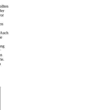
ollten
Der
vor
en
. Auch
ie
ung
r
en
ie.
n