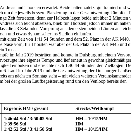
eas und Thorsten erwartet. Beide hatten zuletzt gut trainiert und w
h um die jeweils bessere Platzierung in der Gesamtwertung kämpfen. 
ange Zeit fortsetzen, denn zur Halbzeit lagen beide mit über 2 Minuten 
Andreas sich leicht absetzen, blieb für Thorsten jedoch immer im nahen
dass die 23 Sekunden Vorsprung aus den ersten beiden Läufen ausreich
en und etwas dynamischer ins Stadion einlaufen.
 mit einer Zeit von 1:41:54 Stunden und dem 52. Platz in der AK M40
ie Nase vorn, für Thorsten war aber der 63. Platz in der AK M45 und d
in Trost.
kämpfe im Jahr 2019 bestritten und konnte in Duisburg mit einem Vorspr
evorzugte ihre eigenes Tempo und lief erneut in gewohnt gleichmäßige
keit einbüßen und erreichte nach 1:46:44 Stunden den Zielbogen. D
n 6. Lauf im Jahr 2019 und die Gesamtwertung der Duisburger Laufser
ereits am nächsten Sonntag steht – mit vielen weiteren Vereinskamerade
um bei der großen Laufbegeisterung rund um den Venloop bereits den
Ergebnis HM / gesamt
Strecke/Wettkampf
1:46:44 Std / 3:50:05 Std
HM – 10/15/HM
1:39:56 Std
HM
1:42:52 Std / 3:41:58 Std
HM – 10/15/HM