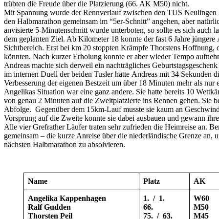
trübten die Freude über die Platzierung (66. AK M50) nicht.
Mit Spannung wurde der Rennverlauf zwischen den TUS Neulingen Andr
den Halbmarathon gemeinsam im “5er-Schnitt” angehen, aber natürlic
anvisierte 5-Minutenschnitt wurde unterboten, so sollte es sich auch l
dem geplanten Ziel. Ab Kilometer 18 konnte der fast 6 Jahre jüngere 
Sichtbereich. Erst bei km 20 stoppten Krämpfe Thorstens Hoffnung, 
könnten. Nach kurzer Erholung konnte er aber wieder Tempo aufnehm
Andreas machte sich derweil ein nachträgliches Geburtstagsgeschenk
im internen Duell der beiden Tusler hatte Andreas mit 34 Sekunden d
Verbesserung der eigenen Bestzeit um über 18 Minuten mehr als nur e
Angelikas Situation war eine ganz andere. Sie hatte bereits 10 Wett
von genau 2 Minuten auf die Zweitplatzierte ins Rennen gehen. Sie b
Abfolge. Gegenüber dem 15km-Lauf musste sie kaum an Geschwindig
Vorsprung auf die Zweite konnte sie dabei ausbauen und gewann ihre
Alle vier Grefrather Läufer traten sehr zufrieden die Heimreise an. B
gemeinsam – die kurze Anreise über die niederländische Grenze an, 
nächsten Halbmarathon zu absolvieren.
Name
Platz
AK
Angelika Kappenhagen
1. / 1.
W60
Ralf Gudden
66.
M50
Thorsten Peil
75. / 63.
M45