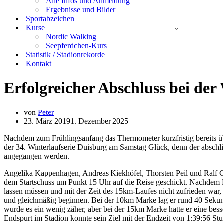
Alle Infos und Anmeldung
Ergebnisse und Bilder
Sportabzeichen
Kurse
Nordic Walking
Seepferdchen-Kurs
Statistik / Stadionrekorde
Kontakt
Erfolgreicher Abschluss bei der
von
Peter
23. März 2019
1. Dezember 2025
Nachdem zum Frühlingsanfang das Thermometer kurzfristig bereits übe
der 34. Winterlaufserie Duisburg am Samstag Glück, denn der abschl
angegangen werden.
Angelika Kappenhagen, Andreas Kiekhöfel, Thorsten Peil und Ralf G
dem Startschuss um Punkt 15 Uhr auf die Reise geschickt. Nachdem R
lassen müssen und mit der Zeit des 15km-Laufes nicht zufrieden war, 
und gleichmäßig beginnen. Bei der 10km Marke lag er rund 40 Sekund
wurde es ein wenig zäher, aber bei der 15km Marke hatte er eine bes
Endspurt im Stadion konnte sein Ziel mit der Endzeit von 1:39:56 S