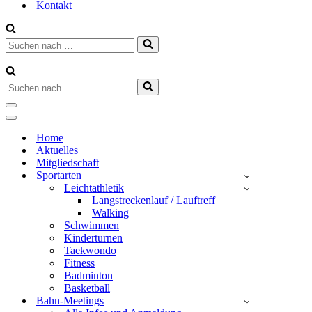
Kontakt
Suchen
nach …
Suchen
nach …
Navigationsmenü
Navigationsmenü
Home
Aktuelles
Mitgliedschaft
Sportarten
Leichtathletik
Langstreckenlauf / Lauftreff
Walking
Schwimmen
Kinderturnen
Taekwondo
Fitness
Badminton
Basketball
Bahn-Meetings