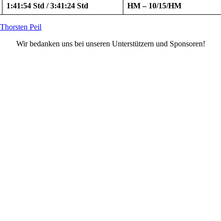
1:41:54 Std / 3:41:24 Std
HM – 10/15/HM
Thorsten Peil
Wir bedanken uns bei unseren Unterstützern und Sponsoren!
Facebook
X
Instagram
TikTok
YouTube