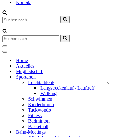
Kontakt
Suchen
nach …
Suchen
nach …
Navigationsmenü
Navigationsmenü
Home
Aktuelles
Mitgliedschaft
Sportarten
Leichtathletik
Langstreckenlauf / Lauftreff
Walking
Schwimmen
Kinderturnen
Taekwondo
Fitness
Badminton
Basketball
Bahn-Meetings