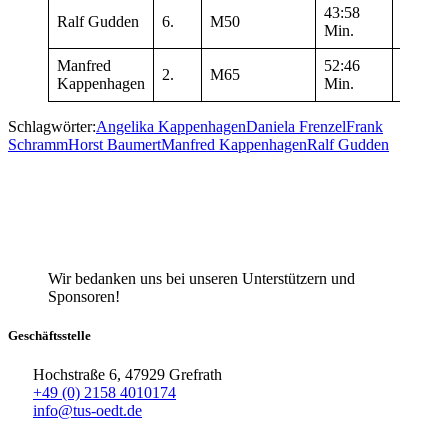
43:58
Ralf Gudden
6.
M50
10 km
Min.
Manfred
52:46
2.
M65
10 km
Kappenhagen
Min.
Schlagwörter:
Angelika Kappenhagen
Daniela Frenzel
Frank
Schramm
Horst Baumert
Manfred Kappenhagen
Ralf Gudden
Wir bedanken uns bei unseren Unterstützern und
Sponsoren!
Geschäftsstelle
Hochstraße 6, 47929 Grefrath
+49 (0) 2158 4010174
info@tus-oedt.de