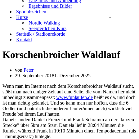
Alle Infos und Anmeldung
Ergebnisse und Bilder
Sportabzeichen
Kurse
Nordic Walking
Seepferdchen-Kurs
Statistik / Stadionrekorde
Kontakt
Korschenbroicher Waldlauf
von
Peter
29. September 2018
1. Dezember 2025
Wenn man im Internet nach dem Korschenbroicher Waldlauf sucht,
stößt man nach einiger Zeit auf eine Seite, die vom Namen her nicht
unbedingt zusammenpasst:
www.funlaufen.de
heißt es da, und doch
ist man richtig gelandet. Und so kann man nur hoffen, dass die 6
Oedter (und natürlich die anderen Läufer/innen auch) wirklich viel
Freude bei ihrem Lauf hatten.
Dabei standen Daniela Frenzel und Frank Schramm an der “kurzen
Strecke” über 5km am Start. Daniela lief in 28:04 Minuten die
Runde, während Frank in 19:10 Minuten einen Tempodauerlauf (als
Trainingsersatz) hinlegte.