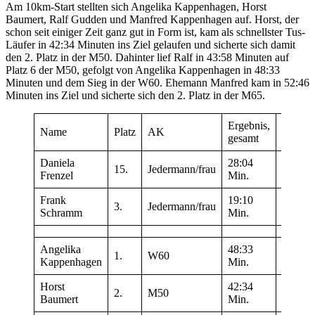
Am 10km-Start stellten sich Angelika Kappenhagen, Horst
Baumert, Ralf Gudden und Manfred Kappenhagen auf. Horst, der
schon seit einiger Zeit ganz gut in Form ist, kam als schnellster Tus-
Läufer in 42:34 Minuten ins Ziel gelaufen und sicherte sich damit
den 2. Platz in der M50. Dahinter lief Ralf in 43:58 Minuten auf
Platz 6 der M50, gefolgt von Angelika Kappenhagen in 48:33
Minuten und dem Sieg in der W60. Ehemann Manfred kam in 52:46
Minuten ins Ziel und sicherte sich den 2. Platz in der M65.
Ergebnis,
Name
Platz
AK
Streck
gesamt
Daniela
28:04
15.
Jedermann/frau
5 km
Frenzel
Min.
Frank
19:10
3.
Jedermann/frau
5 km
Schramm
Min.
Angelika
48:33
1.
W60
10 km
Kappenhagen
Min.
Horst
42:34
2.
M50
10 km
Baumert
Min.