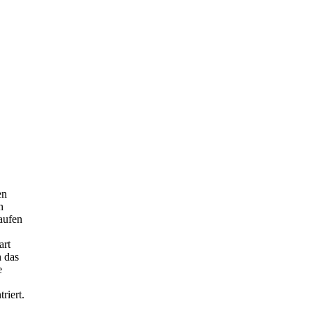
en
h
aufen
art
h das
e
riert.