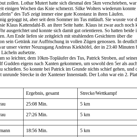
t zollen. Lothar Mutert hatte sich diesmal den 5km verschrieben, war
eit einigen Wochen das Knie schmerzt. Silke Wolters wiederum konnte 
äuferin” des TuS zeigt immer eine gute Konstanz in ihren Läufen.
enig gejoggt ist, aber seit dem Sommer im Tus mitläuft. Sie wusste vor 
 sie Klaus Kattendahl-B. an ihrer Seite hatte. Klaus ist zwar auch noch 
hr ausgerichtet und konnte sich damit gut orientieren. So hatten beide 
en. Am Ende liefen sie zeitgleich mit strahlenden Gesichtern über die
chon sein Getränk zur Auffrischung in vollen Zügen genossen. In deutlic
war unser vierter Neuzugang Andreas Kiekhöfel, der in 23:40 Minuten 
 Lächeln aufsetzte.
 um so leichter, dem 10km-Topläufer des Tus, Patrick Stroben, auf seine
alf Gudden eigens nach Xanten gekommen, um sowohl den 5er als auc
 schießen. So konnte bei Patrick im Grunde nichts schief gehen, und 
t unrunde Strecke in der Xantener Innenstadt. Der Lohn war ein 2. Plat
Ergebnis, gesamt
Strecke/Wettkampf
rau
25:08 Min.
5 km
rau
27:26 Min.
5 km
rmann
18:56 Min.
5 km