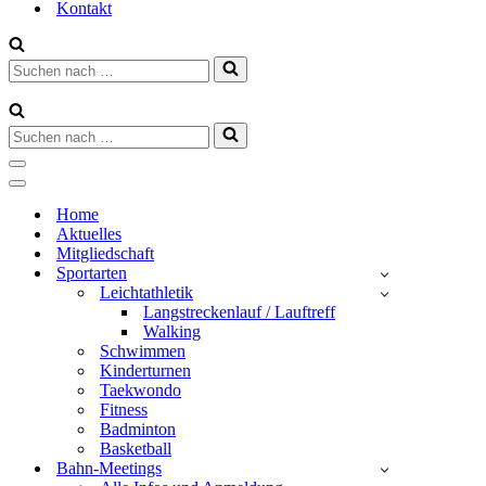
Kontakt
Suchen
nach …
Suchen
nach …
Navigationsmenü
Navigationsmenü
Home
Aktuelles
Mitgliedschaft
Sportarten
Leichtathletik
Langstreckenlauf / Lauftreff
Walking
Schwimmen
Kinderturnen
Taekwondo
Fitness
Badminton
Basketball
Bahn-Meetings