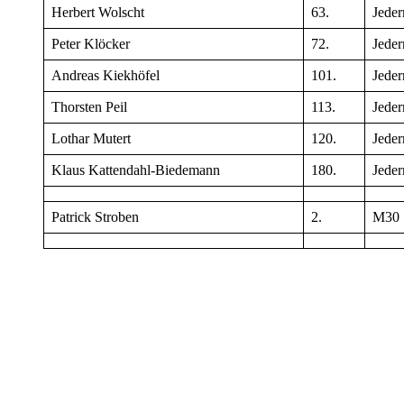
Herbert Wolscht
63.
Jede
Peter Klöcker
72.
Jede
Andreas Kiekhöfel
101.
Jede
Thorsten Peil
113.
Jede
Lothar Mutert
120.
Jede
Klaus Kattendahl-Biedemann
180.
Jede
Patrick Stroben
2.
M30