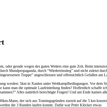
rt
z, oder gerade wegen des guten Wetters eine gute Zeit. Beim intensiv
durch Mundpropaganda, durch “Wiedereinstieg” und nicht zuletzt durc
teingesessenen Truppe” angeschlossen und offensichtlich Gefallen am L
timmung werden: 5km in Xanten unter Wettkampfbedingungen. Vor dem St
ie kann man die optimale Laufeinteilung finden? Hoffentlich schaffe ic
usammen?” Alles natürlich berechtigte Fragen! Und am Ende kamen all
0km-Mann, der sich aus Trainingsgründen zurzeit auf die 5 km konzent
werden die 3 Runden laufen konnte. Dafür war Peter Klöcker etwas