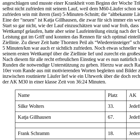
angeschlagen und musste einer Krankheit vom Beginn der Woche Tribu
selbst nicht zufrieden mit seinem Lauf, weil dem M60-Läufer schon s
zufrieden sein mit ihrem (fast) 5-Minuten-Schnitt; die “altbekannte L
Eine der “neuen” ist Katja Gillhausen, die zwar für sich immer ein w
Start so gar nicht, wie der Lauf einzuschätzen war und war froh, dass
Wettkampf gelaufen, hatte aber seine Laufeinteilung einzig nach der U
Leistung gut im Griff und konnten das Rennen für sich optimal einteil
Ziellinie. Zu dieser Zeit hatte Thorsten Peil als “Wiedereinsteiger” s
5 Minuten/km war auch er sichtlich zufrieden. Noch etwas schneller 
seinem ersten Wettkampf über die Ziellinie lief und zurecht ein großes
Nach diesem für alle recht erfreulichen Einstieg war es nun natürlich
Runden die notwendige Unterstützung zu geben. Hierzu war auch R
10er vom Rande aus mit motivierenden Worten begleiten und Bilder zu
inzwischen routinierte Läufer lief wie ein Uhrwerk über die doch rech
der AK M30 in einer klasse Zeit von 36:24 Minuten.
Name
Platz
AK
Silke Wolters
33.
Jedef
Katja Gillhausen
67.
Jedef
Frank Schramm
18.
Jede