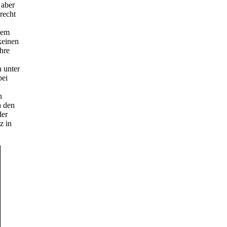
 aber
recht
dem
keinen
ihre
h unter
bei
n
h den
der
z in