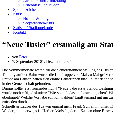
Alle Infos und Anmeldung
Ergebnisse und Bilder
Sportabzeichen
Kurse
Nordic Walking
Seepferdchen-Kurs
Statistik / Stadionrekorde
Kontakt
“Neue Tusler” erstmalig am Sta
von
Peter
7. September 2018
1. Dezember 2025
Die Sommermonate waren für die Senioren/innenabteilung des Tus trot
Training auf der Bahn wurde die Lauftruppe von Mal zu Mal größer: 
Freude am Laufen hatten sich einige Läuferinnen und Läufer der “al
in der Gemeinschaft gefunden.
Daraus sollte jetzt, zumindest für 4 “Neue”, die erste Standortbes
wurde noch eifrig diskutiert: “Wie soll ich das am besten angehen? W
überhaupt? Welche Vorgabe soll ich wählen? Läuft jemand mit mir z
zufrieden durch….
Schnellster Läufer des Tus war einmal mehr Frank Schramm, unser 10
Wieder gut unterwegs ist Herbert Wolscht, der in Xanten ohne Besch