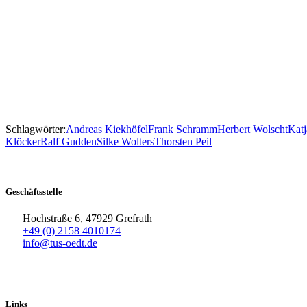
Schlagwörter:
Andreas Kiekhöfel
Frank Schramm
Herbert Wolscht
Katj
Klöcker
Ralf Gudden
Silke Wolters
Thorsten Peil
Geschäftsstelle
Hochstraße 6, 47929 Grefrath
+49 (0) 2158 4010174
info@tus-oedt.de
Links