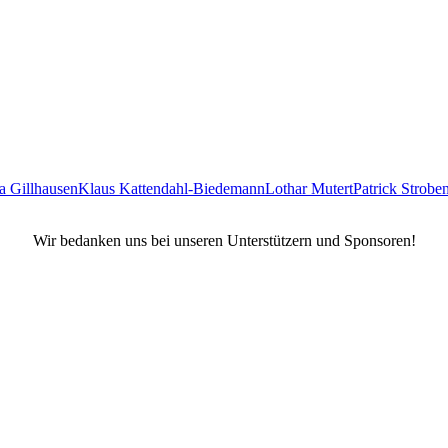
a Gillhausen
Klaus Kattendahl-Biedemann
Lothar Mutert
Patrick Strobe
Wir bedanken uns bei unseren Unterstützern und Sponsoren!