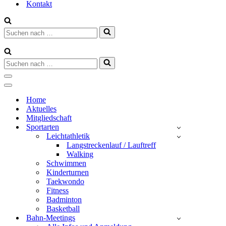
Kontakt
Suchen
nach …
Suchen
nach …
Navigationsmenü
Navigationsmenü
Home
Aktuelles
Mitgliedschaft
Sportarten
Leichtathletik
Langstreckenlauf / Lauftreff
Walking
Schwimmen
Kinderturnen
Taekwondo
Fitness
Badminton
Basketball
Bahn-Meetings