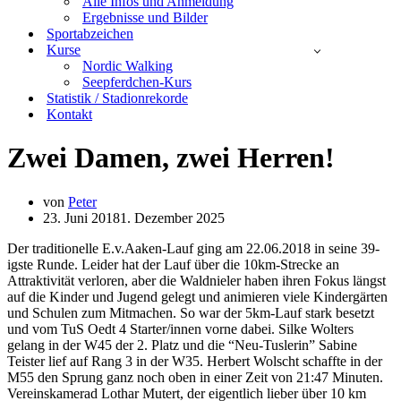
Alle Infos und Anmeldung
Ergebnisse und Bilder
Sportabzeichen
Kurse
Nordic Walking
Seepferdchen-Kurs
Statistik / Stadionrekorde
Kontakt
Zwei Damen, zwei Herren!
von
Peter
23. Juni 2018
1. Dezember 2025
Der traditionelle E.v.Aaken-Lauf ging am 22.06.2018 in seine 39-
igste Runde. Leider hat der Lauf über die 10km-Strecke an
Attraktivität verloren, aber die Waldnieler haben ihren Fokus längst
auf die Kinder und Jugend gelegt und animieren viele Kindergärten
und Schulen zum Mitmachen. So war der 5km-Lauf stark besetzt
und vom TuS Oedt 4 Starter/innen vorne dabei. Silke Wolters
gelang in der W45 der 2. Platz und die “Neu-Tuslerin” Sabine
Teister lief auf Rang 3 in der W35. Herbert Wolscht schaffte in der
M55 den Sprung ganz noch oben in einer Zeit von 21:47 Minuten.
Vereinskamerad Lothar Mutert, der eigentlich lieber über 10 km