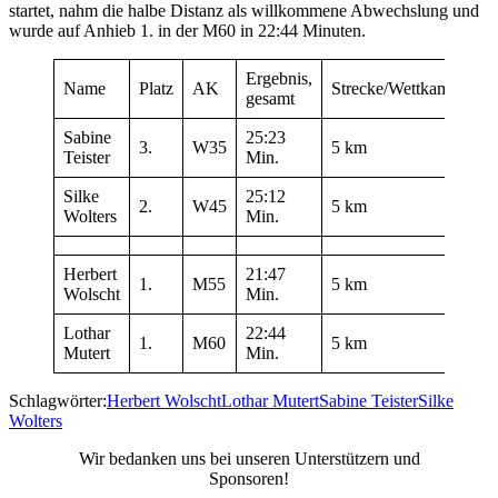
startet, nahm die halbe Distanz als willkommene Abwechslung und
wurde auf Anhieb 1. in der M60 in 22:44 Minuten.
Ergebnis,
Name
Platz
AK
Strecke/Wettkampf
gesamt
Sabine
25:23
3.
W35
5 km
Teister
Min.
Silke
25:12
2.
W45
5 km
Wolters
Min.
Herbert
21:47
1.
M55
5 km
Wolscht
Min.
Lothar
22:44
1.
M60
5 km
Mutert
Min.
Schlagwörter:
Herbert Wolscht
Lothar Mutert
Sabine Teister
Silke
Wolters
Wir bedanken uns bei unseren Unterstützern und
Sponsoren!