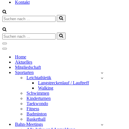
Kontakt
Suchen
nach …
Suchen
nach …
Navigationsmenü
Navigationsmenü
Home
Aktuelles
Mitgliedschaft
Sportarten
Leichtathletik
Langstreckenlauf / Lauftreff
Walking
Schwimmen
Kinderturnen
Taekwondo
Fitness
Badminton
Basketball
Bahn-Meetings