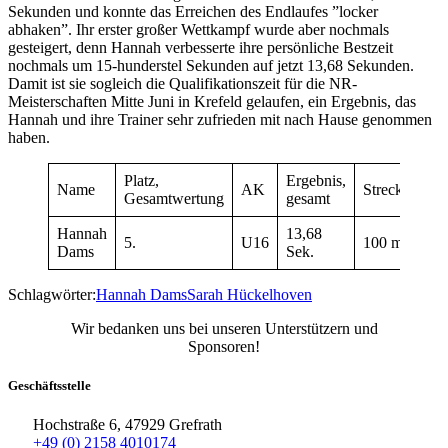
Sekunden und konnte das Erreichen des Endlaufes ”locker
abhaken”. Ihr erster großer Wettkampf wurde aber nochmals
gesteigert, denn Hannah verbesserte ihre persönliche Bestzeit
nochmals um 15-hunderstel Sekunden auf jetzt 13,68 Sekunden.
Damit ist sie sogleich die Qualifikationszeit für die NR-
Meisterschaften Mitte Juni in Krefeld gelaufen, ein Ergebnis, das
Hannah und ihre Trainer sehr zufrieden mit nach Hause genommen
haben.
Platz,
Ergebnis,
Name
AK
Strecke/Wett
Gesamtwertung
gesamt
Hannah
13,68
5.
U16
100 m
Dams
Sek.
Schlagwörter:
Hannah Dams
Sarah Hückelhoven
Wir bedanken uns bei unseren Unterstützern und
Sponsoren!
Geschäftsstelle
Hochstraße 6, 47929 Grefrath
+49 (0) 2158 4010174