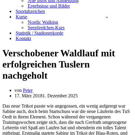
Alle Infos und Anmeldung
Ergebnisse und Bilder
Sportabzeichen
Kurse
Nordic Walking
Seepferdchen-Kurs
Statistik / Stadionrekorde
Kontakt
Verschobener Waldlauf mit
erfolgreichen Tuslern
nachgeholt
von
Peter
17. März 2018
1. Dezember 2025
Das neue Trikot passte wie angegossen, ein wenig aufgeregt war
Sabine auch, doch beim Startschuss war die neue Läuferin des TuS
Oedt in ihrem Element. Schon während der vergangenen
Trainingswochen zeigte sich, dass die nach Grefrath umgezogene
Lehrerin viel Spaß am Laufen hat und obendrein ein tolles Talent
mitbringt. Erstmalig startete Sabine im Trikot der Blau-Roten, und