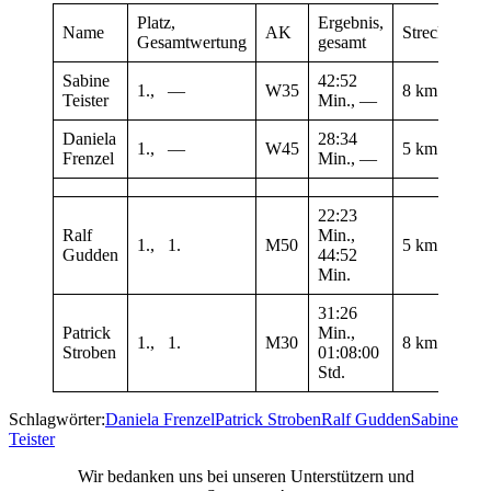
Platz,
Ergebnis,
Name
AK
Strecke/Wet
Gesamtwertung
gesamt
Sabine
42:52
1., —
W35
8 km
Teister
Min., —
Daniela
28:34
1., —
W45
5 km
Frenzel
Min., —
22:23
Ralf
Min.,
1., 1.
M50
5 km
Gudden
44:52
Min.
31:26
Patrick
Min.,
1., 1.
M30
8 km
Stroben
01:08:00
Std.
Schlagwörter:
Daniela Frenzel
Patrick Stroben
Ralf Gudden
Sabine
Teister
Wir bedanken uns bei unseren Unterstützern und