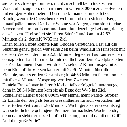
sie hatte sich vorgenommen, nicht zu schnell beim tückischen
Waldlauf anzugehen, denn immerhin waren 8.000m zu absolvieren
mit einigen Höhenmetern. Diese merkt man erst in der letzten
Runde, wenn die Oberschenkel wehtun und man sich den Berg
hinaufquälen muss. Das hatte Sabine vor Augen, denn sie ist keine
Newcomerin im Laufsport und kann ihre derzeitige Leistung richtig
einschätzen. Und so lief sie “ihren Stiefel” und kam in 42:52
Minuten als 2. der AK W35 ins Ziel.
Einen tollen Erfolg konnte Ralf Gudden verbuchen. Fast auf die
Sekunde genau gleich war seine Zeit beim Waldlauf in Hinsbeck mit
der von Viersen, denn in 22:23 Minuten legte der Tus-Läufer einen
couragierten Lauf hin und konnte deutlich vor dem Zweitplatzierten
ins Ziel kommen. Damit wurde er 1. seiner AK und insgesamt 8.
beim Einlauf. In Viersen kam er mit 22:30 Minuten über die
Ziellinie, sodass er den Gesamtsieg in 44:53 Minuten feiern konnte
mit über 4 Minuten Vorsprung vor dem Zweiten.
Daniela Frenzel war in ihrer AK ebenfalls erfolgreich unterwegs,
denn in 28:34 Minuten kam sie als Erste der W45 ins Ziel.
Schnellster Läufer über 8.000m war einmal mehr Patrick Stroben.
Er konnte den Sieg als bester Gesamtläufer für sich verbuchen mit
einer tollen Zeit von 31:26 Minuten. Wichtiger als der Gesamtsieg
war sicherlich die gelungene Premiere für nächstes Wochenende,
denn dann steht der letzte Lauf in Duisburg an und damit der Griff
“auf die große Serie”….