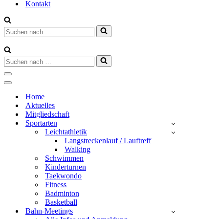
Kontakt
Suchen
nach …
Suchen
nach …
Navigationsmenü
Navigationsmenü
Home
Aktuelles
Mitgliedschaft
Sportarten
Leichtathletik
Langstreckenlauf / Lauftreff
Walking
Schwimmen
Kinderturnen
Taekwondo
Fitness
Badminton
Basketball
Bahn-Meetings