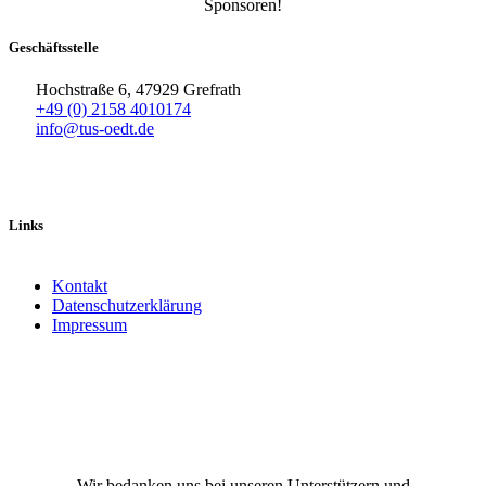
Sponsoren!
Geschäftsstelle
Hochstraße 6, 47929 Grefrath
+49 (0) 2158 4010174
info@tus-oedt.de
Links
Kontakt
Datenschutzerklärung
Impressum
Facebook
X
Instagram
TikTok
YouTube
Wir bedanken uns bei unseren Unterstützern und