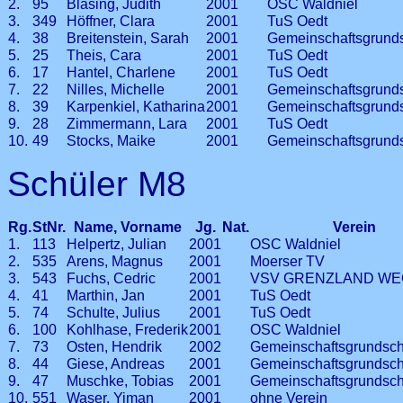
2.
95
Bläsing, Judith
2001
OSC Waldniel
3.
349
Höffner, Clara
2001
TuS Oedt
4.
38
Breitenstein, Sarah
2001
Gemeinschaftsgrund
5.
25
Theis, Cara
2001
TuS Oedt
6.
17
Hantel, Charlene
2001
TuS Oedt
7.
22
Nilles, Michelle
2001
Gemeinschaftsgrund
8.
39
Karpenkiel, Katharina
2001
Gemeinschaftsgrund
9.
28
Zimmermann, Lara
2001
TuS Oedt
10.
49
Stocks, Maike
2001
Gemeinschaftsgrund
Schüler M8
Rg.
StNr.
Name, Vorname
Jg.
Nat.
Verein
1.
113
Helpertz, Julian
2001
OSC Waldniel
2.
535
Arens, Magnus
2001
Moerser TV
3.
543
Fuchs, Cedric
2001
VSV GRENZLAND W
4.
41
Marthin, Jan
2001
TuS Oedt
5.
74
Schulte, Julius
2001
TuS Oedt
6.
100
Kohlhase, Frederik
2001
OSC Waldniel
7.
73
Osten, Hendrik
2002
Gemeinschaftsgrundsch
8.
44
Giese, Andreas
2001
Gemeinschaftsgrundsch
9.
47
Muschke, Tobias
2001
Gemeinschaftsgrundsch
10.
551
Waser, Yiman
2001
ohne Verein