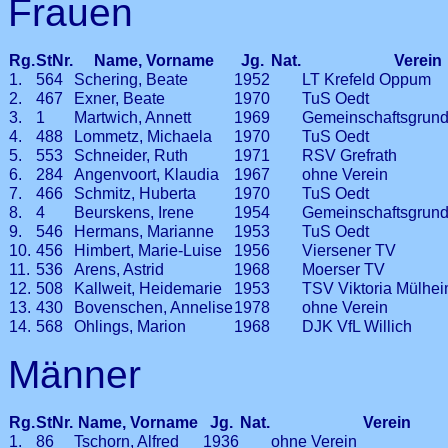
Frauen
Rg.
StNr.
Name, Vorname
Jg.
Nat.
Verein
1.
564
Schering, Beate
1952
LT Krefeld Oppum
2.
467
Exner, Beate
1970
TuS Oedt
3.
1
Martwich, Annett
1969
Gemeinschaftsgrund
4.
488
Lommetz, Michaela
1970
TuS Oedt
5.
553
Schneider, Ruth
1971
RSV Grefrath
6.
284
Angenvoort, Klaudia
1967
ohne Verein
7.
466
Schmitz, Huberta
1970
TuS Oedt
8.
4
Beurskens, Irene
1954
Gemeinschaftsgrund
9.
546
Hermans, Marianne
1953
TuS Oedt
10.
456
Himbert, Marie-Luise
1956
Viersener TV
11.
536
Arens, Astrid
1968
Moerser TV
12.
508
Kallweit, Heidemarie
1953
TSV Viktoria Mülhe
13.
430
Bovenschen, Annelise
1978
ohne Verein
14.
568
Ohlings, Marion
1968
DJK VfL Willich
Männer
Rg.
StNr.
Name, Vorname
Jg.
Nat.
Verein
1.
86
Tschorn, Alfred
1936
ohne Verein