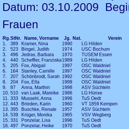
Datum: 03.10.2009 Begi
Frauen
Rg.
StNr.
Name, Vorname
Jg.
Nat.
Verein
1.
389
Kramer, Nina
1990
LG Hilden
2.
523
Bingel, Judith
1974
USC Bochum
3.
496
Jedras, Barbara
1970
TUSEM Essen
4.
440
Scheffler, Franziska
1989
LG Hilden
5.
205
Fox, Abigail
1997
OSC Waldniel
6.
164
Stanley, Camille
1997
OSC Waldniel
7.
207
Schönbrodt, Sarah
1992
OSC Waldniel
8.
204
Fox, Ella
1999
OSC Waldniel
9.
87
Anna, Marthin
1998
ASV Süchteln
10.
510
van Laak, Mareike
1986
LG Hünxe
11.
333
Mussehl, Anna
1996
TuS Oedt
12.
443
Brieden, Karin
1960
VT 1859 Kempen
13.
395
Buschke, Renate
1957
ASV Süchteln
14.
539
Krüger, Monika
1965
VSV Wegberg
15.
331
Ponzelar, Lisa
1996
TuS Oedt
16.
497
Ponzelar, Heike
1970
TuS Oedt