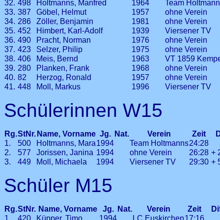
32.
498
Holtmanns, Manfred
1964
Team Holtmann
33.
387
Göbel, Helmut
1957
ohne Verein
34.
286
Zöller, Benjamin
1981
ohne Verein
35.
452
Himbert, Karl-Adolf
1939
Viersener TV
36.
490
Pracht, Norman
1976
ohne Verein
37.
423
Selzer, Philip
1975
ohne Verein
38.
406
Meis, Bernd
1963
VT 1859 Kemp
39.
280
Planken, Frank
1968
ohne Verein
40.
82
Herzog, Ronald
1957
ohne Verein
41.
448
Moll, Markus
1996
Viersener TV
Schülerinnen W15
Rg.
StNr.
Name, Vorname
Jg.
Nat.
Verein
Zeit
D
1.
500
Holtmanns, Mara
1994
Team Holtmanns
24:28
2.
577
Jorissen, Janina
1994
ohne Verein
26:28
+ 
3.
449
Moll, Michaela
1994
Viersener TV
29:30
+ 
Schüler M15
Rg.
StNr.
Name, Vorname
Jg.
Nat.
Verein
Zeit
Di
1.
420
Küpper, Timo
1994
LC Euskirchen
17:16