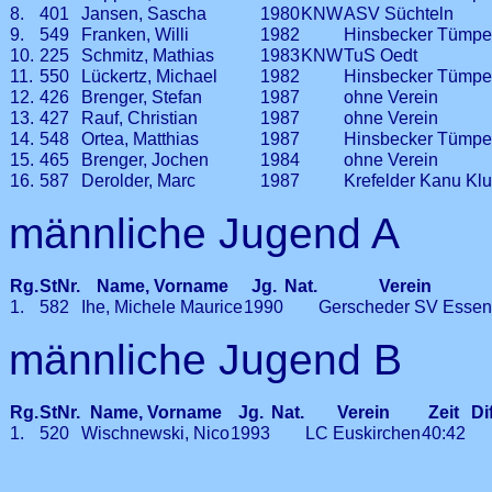
8.
401
Jansen, Sascha
1980
KNW
ASV Süchteln
9.
549
Franken, Willi
1982
Hinsbecker Tümpel
10.
225
Schmitz, Mathias
1983
KNW
TuS Oedt
11.
550
Lückertz, Michael
1982
Hinsbecker Tümpel
12.
426
Brenger, Stefan
1987
ohne Verein
13.
427
Rauf, Christian
1987
ohne Verein
14.
548
Ortea, Matthias
1987
Hinsbecker Tümpel
15.
465
Brenger, Jochen
1984
ohne Verein
16.
587
Derolder, Marc
1987
Krefelder Kanu Kl
männliche Jugend A
Rg.
StNr.
Name, Vorname
Jg.
Nat.
Verein
1.
582
Ihe, Michele Maurice
1990
Gerscheder SV Essen
männliche Jugend B
Rg.
StNr.
Name, Vorname
Jg.
Nat.
Verein
Zeit
Di
1.
520
Wischnewski, Nico
1993
LC Euskirchen
40:42