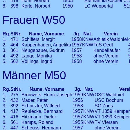
7.
418
Hanf, Norbert
1953
Alemannia Aachen
51
8.
398
Korte, Norbert
1950
LC Wuppertal
51
Frauen W50
Rg.
StNr.
Name, Vorname
Jg.
Nat.
Verein
1.
471
Schiffers, Margit
1958
KNW
Athletik Waldniel
2.
464
Kappenhagen, Angelika
1957
KNW
TuS Oedt
3.
361
Neugebauer, Gudrun
1957
Kendelläufer
4.
492
Lange, Monika
1958
ohne Verein
5.
562
Völlings, Ingrid
1958
ohne Verein
Männer M50
Rg.
StNr.
Name, Vorname
Jg.
Nat.
Vere
1.
275
Brouwers, Heinz-Joseph
1959
KNW
OSC Waldniel
2.
432
Mäder, Peter
1956
USC Bochum
3.
392
Schnitzler, Wilfried
1958
SG Zons
4.
417
Reulecke, Bernhard
1957
KNW
VT 1859 Kempe
5.
416
Hitzmann, Dieter
1957
KNW
VT 1859 Kempe
6.
561
Kamps, Roland
1955
KNW
TV Viersen
7.
447
Scheuss, Hermann
1957
ohne Verein