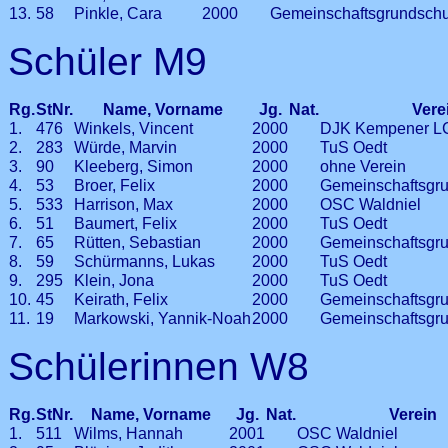
13.
58
Pinkle, Cara
2000
Gemeinschaftsgrundschu
Schüler M9
Rg.
StNr.
Name, Vorname
Jg.
Nat.
Vere
1.
476
Winkels, Vincent
2000
DJK Kempener L
2.
283
Würde, Marvin
2000
TuS Oedt
3.
90
Kleeberg, Simon
2000
ohne Verein
4.
53
Broer, Felix
2000
Gemeinschaftsgru
5.
533
Harrison, Max
2000
OSC Waldniel
6.
51
Baumert, Felix
2000
TuS Oedt
7.
65
Rütten, Sebastian
2000
Gemeinschaftsgru
8.
59
Schürmanns, Lukas
2000
TuS Oedt
9.
295
Klein, Jona
2000
TuS Oedt
10.
45
Keirath, Felix
2000
Gemeinschaftsgru
11.
19
Markowski, Yannik-Noah
2000
Gemeinschaftsgru
Schülerinnen W8
Rg.
StNr.
Name, Vorname
Jg.
Nat.
Verein
1.
511
Wilms, Hannah
2001
OSC Waldniel