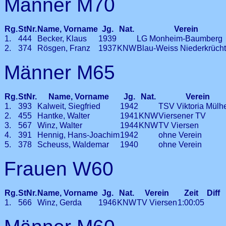
Männer M70
Rg.
StNr.
Name, Vorname
Jg.
Nat.
Verein
1.
444
Becker, Klaus
1939
LG Monheim-Baumberg
2.
374
Rösgen, Franz
1937
KNW
Blau-Weiss Niederkrüch
Männer M65
Rg.
StNr.
Name, Vorname
Jg.
Nat.
Verein
1.
393
Kalweit, Siegfried
1942
TSV Viktoria Mülh
2.
455
Hantke, Walter
1941
KNW
Viersener TV
3.
567
Winz, Walter
1944
KNW
TV Viersen
4.
391
Hennig, Hans-Joachim
1942
ohne Verein
5.
378
Scheuss, Waldemar
1940
ohne Verein
Frauen W60
Rg.
StNr.
Name, Vorname
Jg.
Nat.
Verein
Zeit
Diff
1.
566
Winz, Gerda
1946
KNW
TV Viersen
1:00:05