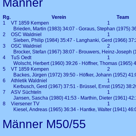
Männer
Rg.
Verein
Team
1
VT 1859 Kempen
1
Brieden, Martin (1983) 34:07 - Goraus, Stephan (1975) 36
2
OSC Waldniel
1
Sieben, Philip (1984) 35:47 - Langhanki, Gerd (1966) 37:
3
OSC Waldniel
2
Brocker, Stefan (1967) 38:07 - Brouwers, Heinz-Joseph (1
4
TuS Oedt
1
Wolscht, Herbert (1960) 39:26 - Höffner, Thomas (1965) 
5
VT 1859 Kempen
2
Backes, Jürgen (1972) 39:50 - Höfker, Johann (1952) 41:0
6
Athletik Waldniel
1
Kerbusch, Gerd (1967) 37:51 - Brüssel, Ernst (1952) 38:2
7
ASV Süchteln
1
Jansen, Sascha (1980) 41:53 - Marthin, Dieter (1961) 42:1
8
Viersener TV
1
Kiesel, Andreas (1965) 36:34 - Hantke, Walter (1941) 46:
Männer M50/55