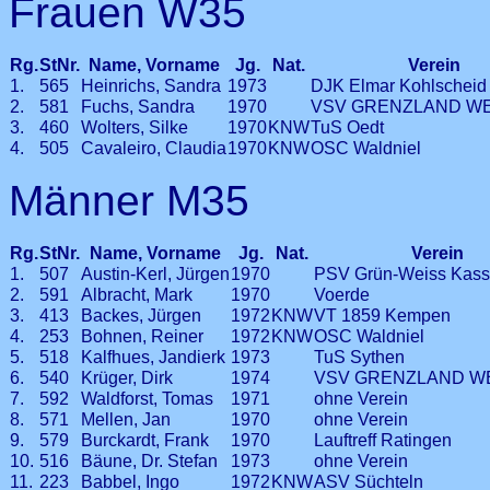
Frauen W35
Rg.
StNr.
Name, Vorname
Jg.
Nat.
Verein
1.
565
Heinrichs, Sandra
1973
DJK Elmar Kohlscheid
2.
581
Fuchs, Sandra
1970
VSV GRENZLAND W
3.
460
Wolters, Silke
1970
KNW
TuS Oedt
4.
505
Cavaleiro, Claudia
1970
KNW
OSC Waldniel
Männer M35
Rg.
StNr.
Name, Vorname
Jg.
Nat.
Verein
1.
507
Austin-Kerl, Jürgen
1970
PSV Grün-Weiss Kass
2.
591
Albracht, Mark
1970
Voerde
3.
413
Backes, Jürgen
1972
KNW
VT 1859 Kempen
4.
253
Bohnen, Reiner
1972
KNW
OSC Waldniel
5.
518
Kalfhues, Jandierk
1973
TuS Sythen
6.
540
Krüger, Dirk
1974
VSV GRENZLAND 
7.
592
Waldforst, Tomas
1971
ohne Verein
8.
571
Mellen, Jan
1970
ohne Verein
9.
579
Burckardt, Frank
1970
Lauftreff Ratingen
10.
516
Bäune, Dr. Stefan
1973
ohne Verein
11.
223
Babbel, Ingo
1972
KNW
ASV Süchteln