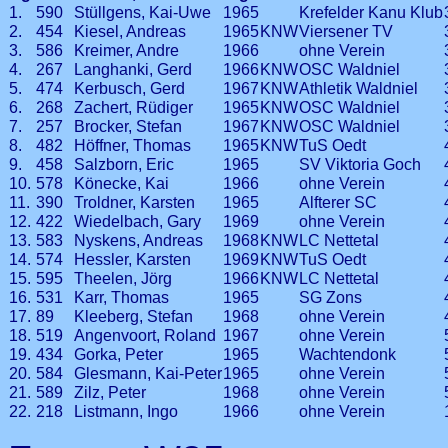
1.
590
Stüllgens, Kai-Uwe
1965
Krefelder Kanu Klub
2.
454
Kiesel, Andreas
1965
KNW
Viersener TV
3.
586
Kreimer, Andre
1966
ohne Verein
4.
267
Langhanki, Gerd
1966
KNW
OSC Waldniel
5.
474
Kerbusch, Gerd
1967
KNW
Athletik Waldniel
6.
268
Zachert, Rüdiger
1965
KNW
OSC Waldniel
7.
257
Brocker, Stefan
1967
KNW
OSC Waldniel
8.
482
Höffner, Thomas
1965
KNW
TuS Oedt
9.
458
Salzborn, Eric
1965
SV Viktoria Goch
10.
578
Könecke, Kai
1966
ohne Verein
11.
390
Troldner, Karsten
1965
Alfterer SC
12.
422
Wiedelbach, Gary
1969
ohne Verein
13.
583
Nyskens, Andreas
1968
KNW
LC Nettetal
14.
574
Hessler, Karsten
1969
KNW
TuS Oedt
15.
595
Theelen, Jörg
1966
KNW
LC Nettetal
16.
531
Karr, Thomas
1965
SG Zons
17.
89
Kleeberg, Stefan
1968
ohne Verein
18.
519
Angenvoort, Roland
1967
ohne Verein
19.
434
Gorka, Peter
1965
Wachtendonk
20.
584
Glesmann, Kai-Peter
1965
ohne Verein
21.
589
Zilz, Peter
1968
ohne Verein
22.
218
Listmann, Ingo
1966
ohne Verein