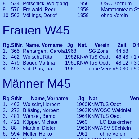
8.
524
Pötschick, Wolfgang
1956
USC Bochum
9.
576
Freiwald, Peer
1959
Marathonteam St
10.
563
Völlings, Detlef
1958
ohne Verein
Frauen W45
Rg.
StNr.
Name, Vorname
Jg.
Nat.
Verein
Zeit
Di
1.
365
Rentergent, Carola
1963
SG Zons
44:58
2.
462
Wolscht, Rita
1962
KNW
TuS Oedt
46:43
+ 1
3.
479
Bauer, Martina
1961
KNW
TuS Oedt
48:12
+ 3
4.
493
v. d. Plas, Lia
1961
ohne Verein
50:30
+ 5
Männer M45
Rg.
StNr.
Name, Vorname
Jg.
Nat.
Ver
1.
463
Wolscht, Herbert
1960
KNW
TuS Oedt
2.
272
Bläsing, Norbert
1962
KNW
OSC Waldniel
3.
481
Wenzel, Bernd
1964
KNW
TuS Oedt
4.
421
Küpper, Michael
1960
LC Euskirchen
5.
88
Marthin, Dieter
1961
KNW
ASV Süchteln
6.
594
Müller, Heiko
1961
ohne Verein