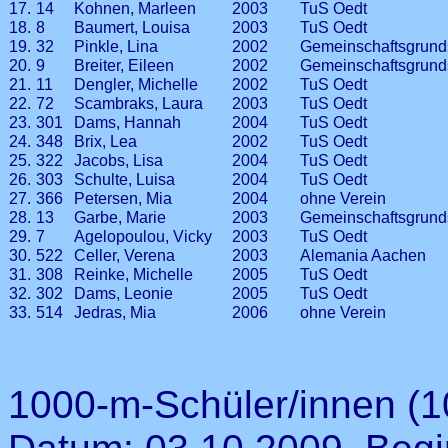
17.
14
Kohnen, Marleen
2003
TuS Oedt
18.
8
Baumert, Louisa
2003
TuS Oedt
19.
32
Pinkle, Lina
2002
Gemeinschaftsgrund
20.
9
Breiter, Eileen
2002
Gemeinschaftsgrund
21.
11
Dengler, Michelle
2002
TuS Oedt
22.
72
Scambraks, Laura
2003
TuS Oedt
23.
301
Dams, Hannah
2004
TuS Oedt
24.
348
Brix, Lea
2002
TuS Oedt
25.
322
Jacobs, Lisa
2004
TuS Oedt
26.
303
Schulte, Luisa
2004
TuS Oedt
27.
366
Petersen, Mia
2004
ohne Verein
28.
13
Garbe, Marie
2003
Gemeinschaftsgrund
29.
7
Agelopoulou, Vicky
2003
TuS Oedt
30.
522
Celler, Verena
2003
Alemania Aachen
31.
308
Reinke, Michelle
2005
TuS Oedt
32.
302
Dams, Leonie
2005
TuS Oedt
33.
514
Jedras, Mia
2006
ohne Verein
1000-m-Schüler/innen (