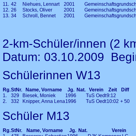
11.
42
Niehues, Lennart
2001
Gemeinschaftsgrundsch
12.
26
Stocks, Oliver
2001
Gemeinschaftsgrundsch
13.
34
Schroll, Bennet
2001
Gemeinschaftsgrundsch
2-km-Schüler/innen (2 k
Datum: 03.10.2009 Begi
Schülerinnen W13
Rg.
StNr.
Name, Vorname
Jg.
Nat.
Verein
Zeit
Diff
1.
329
Biesek, Moniek
1996
TuS Oedt
9:12
2.
332
Knipper, Anna Lena
1996
TuS Oedt
10:02
+ 50
Schüler M13
Rg.
StNr.
Name, Vorname
Jg.
Nat.
Verein