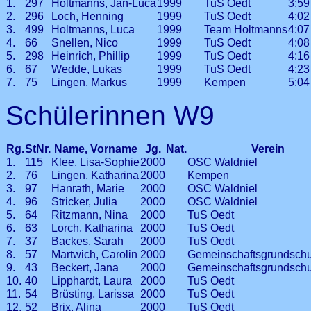
1.
297
Holtmanns, Jan-Luca
1999
TuS Oedt
3:5
2.
296
Loch, Henning
1999
TuS Oedt
4:0
3.
499
Holtmanns, Luca
1999
Team Holtmanns
4:0
4.
66
Snellen, Nico
1999
TuS Oedt
4:0
5.
298
Heinrich, Phillip
1999
TuS Oedt
4:1
6.
67
Wedde, Lukas
1999
TuS Oedt
4:2
7.
75
Lingen, Markus
1999
Kempen
5:0
Schülerinnen W9
Rg.
StNr.
Name, Vorname
Jg.
Nat.
Verein
1.
115
Klee, Lisa-Sophie
2000
OSC Waldniel
2.
76
Lingen, Katharina
2000
Kempen
3.
97
Hanrath, Marie
2000
OSC Waldniel
4.
96
Stricker, Julia
2000
OSC Waldniel
5.
64
Ritzmann, Nina
2000
TuS Oedt
6.
63
Lorch, Katharina
2000
TuS Oedt
7.
37
Backes, Sarah
2000
TuS Oedt
8.
57
Martwich, Carolin
2000
Gemeinschaftsgrundschu
9.
43
Beckert, Jana
2000
Gemeinschaftsgrundschu
10.
40
Lipphardt, Laura
2000
TuS Oedt
11.
54
Brüsting, Larissa
2000
TuS Oedt
12.
52
Brix, Alina
2000
TuS Oedt