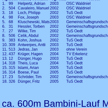
1.
99
Helpertz, Adrian
2003
OSC Waldniel
2.
504
Cavaleiro, Manuel
2002
OSC Waldniel
3.
18
Loch, Philipp
2002
TuS Oedt
4.
98
Fox, Joseph
2003
OSC Waldniel
5.
68
Kluschewski, Mats
2003
Gemeinschaftsgrundsch
6.
31
Hessler, Torben
2002
Gemeinschaftsgrundsch
7.
27
Wilke, Tim
2002
TuS Oedt
8.
506
Celik, Abdul
2002
Gemeinschaftsgrundsch
9.
383
Kohn, Joshua
2002
TuS Oedt
10.
309
Antwerpes, Antti
2003
TuS Oedt
11.
513
Jedras, Jan
2003
ohne Verein
12.
437
Krüger, Hagen
2004
TV Erkelenz
13.
12
Dünger, Hugo
2003
TuS Oedt
14.
318
Theis, Luca
2004
TuS Oedt
15.
315
Islami, Arian
2005
TuS Oedt
16.
314
Boese, Paul
2005
TuS Oedt
17.
23
Schröder, Tim
2002
Gemeinschaftsgrundsch
18.
326
Dünger, Fritz
2005
TuS Oedt
ca. 600m Bambini-Lauf 