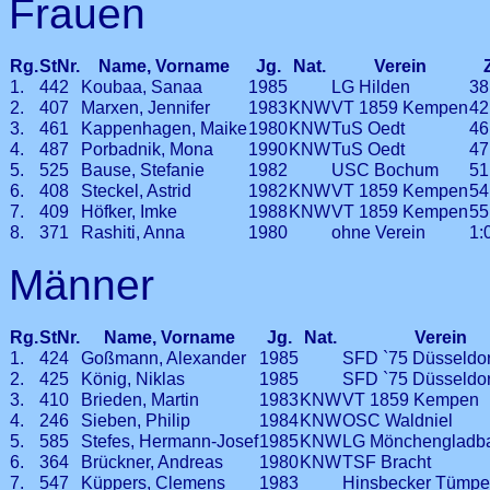
Frauen
Rg.
StNr.
Name, Vorname
Jg.
Nat.
Verein
1.
442
Koubaa, Sanaa
1985
LG Hilden
38
2.
407
Marxen, Jennifer
1983
KNW
VT 1859 Kempen
42
3.
461
Kappenhagen, Maike
1980
KNW
TuS Oedt
46
4.
487
Porbadnik, Mona
1990
KNW
TuS Oedt
47
5.
525
Bause, Stefanie
1982
USC Bochum
51
6.
408
Steckel, Astrid
1982
KNW
VT 1859 Kempen
54
7.
409
Höfker, Imke
1988
KNW
VT 1859 Kempen
55
8.
371
Rashiti, Anna
1980
ohne Verein
1:
Männer
Rg.
StNr.
Name, Vorname
Jg.
Nat.
Verein
1.
424
Goßmann, Alexander
1985
SFD `75 Düsseldor
2.
425
König, Niklas
1985
SFD `75 Düsseldor
3.
410
Brieden, Martin
1983
KNW
VT 1859 Kempen
4.
246
Sieben, Philip
1984
KNW
OSC Waldniel
5.
585
Stefes, Hermann-Josef
1985
KNW
LG Mönchengladb
6.
364
Brückner, Andreas
1980
KNW
TSF Bracht
7.
547
Küppers, Clemens
1983
Hinsbecker Tümpel