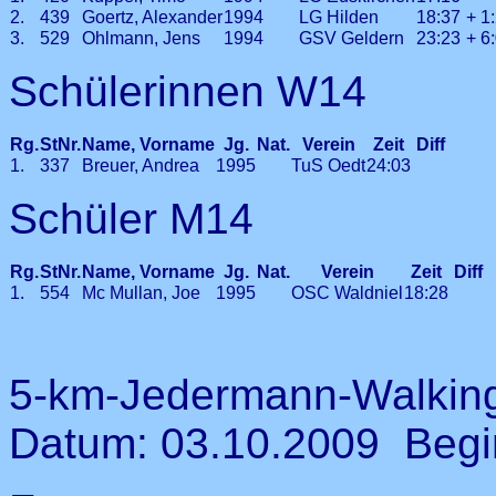
2.
439
Goertz, Alexander
1994
LG Hilden
18:37
+ 1
3.
529
Ohlmann, Jens
1994
GSV Geldern
23:23
+ 6
Schülerinnen W14
Rg.
StNr.
Name, Vorname
Jg.
Nat.
Verein
Zeit
Diff
1.
337
Breuer, Andrea
1995
TuS Oedt
24:03
Schüler M14
Rg.
StNr.
Name, Vorname
Jg.
Nat.
Verein
Zeit
Diff
1.
554
Mc Mullan, Joe
1995
OSC Waldniel
18:28
5-km-Jedermann-Walkin
Datum: 03.10.2009 Begi