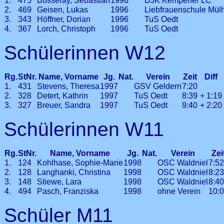
1.
475
Bosseray, Sebastian
1996
DJK Kempener LC
2.
469
Geisen, Lukas
1996
Liebfrauenschule Mül
3.
343
Höffner, Dorian
1996
TuS Oedt
4.
367
Lorch, Christoph
1996
TuS Oedt
Schülerinnen W12
Rg.
StNr.
Name, Vorname
Jg.
Nat.
Verein
Zeit
Diff
1.
431
Stevens, Theresa
1997
GSV Geldern
7:20
2.
328
Detert, Kathrin
1997
TuS Oedt
8:39
+ 1:19
3.
327
Breuer, Sandra
1997
TuS Oedt
9:40
+ 2:20
Schülerinnen W11
Rg.
StNr.
Name, Vorname
Jg.
Nat.
Verein
Zei
1.
124
Kohlhase, Sophie-Marie
1998
OSC Waldniel
7:5
2.
128
Langhanki, Christina
1998
OSC Waldniel
8:2
3.
148
Stiewe, Lara
1998
OSC Waldniel
8:4
4.
494
Pasch, Franziska
1998
ohne Verein
10:
Schüler M11