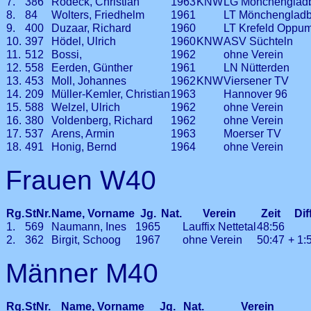
7.
386
Rodeck, Christian
1963
KNW
LG Mönchenglad
8.
84
Wolters, Friedhelm
1961
LT Mönchengladb
9.
400
Duzaar, Richard
1960
LT Krefeld Oppu
10.
397
Hödel, Ulrich
1960
KNW
ASV Süchteln
11.
512
Bossi,
1962
ohne Verein
12.
558
Eerden, Günther
1961
LN Nütterden
13.
453
Moll, Johannes
1962
KNW
Viersener TV
14.
209
Müller-Kemler, Christian
1963
Hannover 96
15.
588
Welzel, Ulrich
1962
ohne Verein
16.
380
Voldenberg, Richard
1962
ohne Verein
17.
537
Arens, Armin
1963
Moerser TV
18.
491
Honig, Bernd
1964
ohne Verein
Frauen W40
Rg.
StNr.
Name, Vorname
Jg.
Nat.
Verein
Zeit
Dif
1.
569
Naumann, Ines
1965
Lauffix Nettetal
48:56
2.
362
Birgit, Schoog
1967
ohne Verein
50:47
+ 1:
Männer M40
Rg.
StNr.
Name, Vorname
Jg.
Nat.
Verein