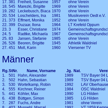
17.
381
Freiheit, Susanne
1957
ohne Verein
18.
545
Marezki, Brigitte
1969
ohne Verein
19.
282
Leckebusch, Biaca
1970
ohne Verein
20.
534
Loschelders, Ina
1981
Musikverein Oedt e.V.
21.
373
Effmert, Monika
1952
ohne Verein
22.
399
Duzaar, Ilona
1964
LT Krefeld Oppum
23.
3
Esser, Christiane
1974
Gemeinschaftsgrundsc
24.
5
Radtke, Michaela
1967
Gemeinschaftsgrundsc
25.
83
Jansen, Stefanie
1985
ohne Verein
26.
526
Beoren, Brigitte
1945
Athletik Waldniel
27.
451
Moll, Karin
1960
Viersener TV
Männer
Rg.
StNr.
Name, Vorname
Jg.
Nat.
Vere
1.
501
Hahn, Alexander
1989
TSV Bayer 04 
2.
502
Hahn, Sebastian
1989
TSV Bayer 04 
3.
530
Wortelkamp, Robin
1992
LAV Oberhaus
4.
555
Kirchner, Reiner
1984
OSC Waldniel
5.
441
Köhler, Max
1990
LG Hilden
6.
438
Büttgen, Simon
1985
LG Hilden
7.
287
Fuchs, Andre
1981
ohne Verein
8.
403
Mussehl, Marcel
1992
VT 1859 Kemp