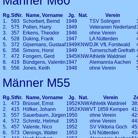
Männer M60
Rg.
StNr.
Name, Vorname
Jg.
Nat.
Verein
1.
593
Schorbert, Bernd
1949
TSV Solingen
2.
575
Pollen, Harry
1949
Veteranen Nederland
3.
357
Erkens, Theodor
1946
ohne Verein
4.
528
Duking, Frank
1947
LA Nütterden
5.
372
Gijsemans, Gustaaf
1949
KNW
DJK VfL Forstwald
6.
356
Simons, Horst
1949
Turnerschaft Grefrath
7.
472
Fongern, Gerd
1945
KNW
Athletik Waldniel
8.
419
Bündgens, Valentin
1947
Alemannia Aachen
9.
556
Jones, Keith
1948
ohne Verein
Männer M55
Rg.
StNr.
Name, Vorname
Jg.
Nat.
Verein
Z
1.
473
Brüssel, Ernst
1952
KNW
Athletik Waldniel
38
2.
415
Höfker, Johann
1952
KNW
VT 1859 Kempen
41
3.
557
Sauerbaum, Jürgen
1950
ohne Verein
42
4.
572
Schmitz, Helmut
1953
ohne Verein
44
5.
457
Valente, Nico
1952
SV Viktoria Goch
45
6.
573
Oenings, Walter
1953
LN Nütterden
45