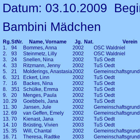
Datum: 03.10.2009 Begi
Bambini Mädchen
Rg.
StNr.
Name, Vorname
Jg.
Nat.
Verein
1.
94
Bommes, Anna
2002
OSC Waldniel
2.
93
Steinmetz, Lilly
2002
OSC Waldniel
3.
24
Snellen, Nina
2002
TuS Oedt
4.
33
Ritzmann, Jenny
2002
TuS Oedt
5.
21
Molderings, Anastasia
2002
Gemeinschaftsgrund
6.
321
Eckert, Linn
2002
TuS Oedt
7.
16
Backes, Nina
2002
TuS Oedt
8.
351
Schülke, Emma
2002
TuS Oedt
9.
20
Menges, Paula
2002
TuS Oedt
10.
29
Goebbels, Jana
2002
TuS Oedt
11.
30
Jansen, Jule
2002
Gemeinschaftsgrund
12.
69
van Geffen, Emely
2002
Gemeinschaftsgrund
13.
70
Kienast, Jana
2002
TuS Oedt
14.
10
Brüsting, Vivien
2003
TuS Oedt
15.
35
Will, Chantal
2002
Gemeinschaftsgrund
16.
71
Theresa, Radtke
2003
Gemeinschaftsgrund