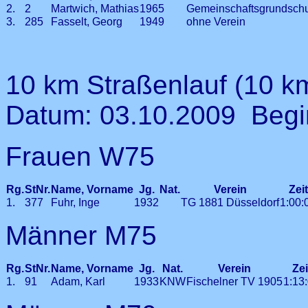
2.
2
Martwich, Mathias
1965
Gemeinschaftsgrundschu
3.
285
Fasselt, Georg
1949
ohne Verein
10 km Straßenlauf (10 k
Datum: 03.10.2009 Begi
Frauen W75
Rg.
StNr.
Name, Vorname
Jg.
Nat.
Verein
Zei
1.
377
Fuhr, Inge
1932
TG 1881 Düsseldorf
1:00:
Männer M75
Rg.
StNr.
Name, Vorname
Jg.
Nat.
Verein
Ze
1.
91
Adam, Karl
1933
KNW
Fischelner TV 1905
1:13