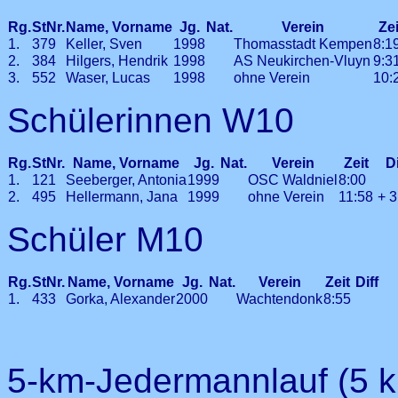
Rg.
StNr.
Name, Vorname
Jg.
Nat.
Verein
Ze
1.
379
Keller, Sven
1998
Thomasstadt Kempen
8:1
2.
384
Hilgers, Hendrik
1998
AS Neukirchen-Vluyn
9:3
3.
552
Waser, Lucas
1998
ohne Verein
10:
Schülerinnen W10
Rg.
StNr.
Name, Vorname
Jg.
Nat.
Verein
Zeit
D
1.
121
Seeberger, Antonia
1999
OSC Waldniel
8:00
2.
495
Hellermann, Jana
1999
ohne Verein
11:58
+ 
Schüler M10
Rg.
StNr.
Name, Vorname
Jg.
Nat.
Verein
Zeit
Diff
1.
433
Gorka, Alexander
2000
Wachtendonk
8:55
5-km-Jedermannlauf (5 