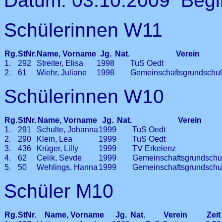
Datum: 03.10.2009 Begi
Schülerinnen W11
Rg.
StNr.
Name, Vorname
Jg.
Nat.
Verein
1.
292
Streiter, Elisa
1998
TuS Oedt
2.
61
Wiehr, Juliane
1998
Gemeinschaftsgrundschul
Schülerinnen W10
Rg.
StNr.
Name, Vorname
Jg.
Nat.
Verein
1.
291
Schulte, Johanna
1999
TuS Oedt
2.
290
Klein, Lea
1999
TuS Oedt
3.
436
Krüger, Lilly
1999
TV Erkelenz
4.
62
Celik, Sevde
1999
Gemeinschaftsgrundschu
5.
50
Wehlings, Hanna
1999
Gemeinschaftsgrundschu
Schüler M10
Rg.
StNr.
Name, Vorname
Jg.
Nat.
Verein
Zei