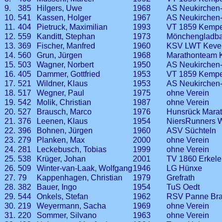
9.
385
Hilgers, Uwe
1968
AS Neukirchen
10.
541
Kassen, Holger
1967
AS Neukirchen
11.
404
Pietruck, Maximilian
1993
VT 1859 Kemp
12.
559
Kanditt, Stephan
1973
Mönchengladba
13.
369
Fischer, Manfred
1960
KSV LWT Keve
14.
560
Grun, Jürgen
1968
Marathonteam
15.
503
Wagner, Norbert
1950
AS Neukirchen
16.
405
Dammer, Gottfried
1953
VT 1859 Kemp
17.
521
Wildner, Klaus
1953
AS Neukirchen
18.
517
Wegner, Paul
1975
ohne Verein
19.
542
Molik, Christian
1987
ohne Verein
20.
527
Brausch, Marco
1976
Hunsrück Mara
21.
376
Leenen, Klaus
1954
NiersRunners 
22.
396
Bohnen, Jürgen
1960
ASV Süchteln
23.
279
Planken, Max
2000
ohne Verein
24.
281
Leckebusch, Tobias
1999
ohne Verein
25.
538
Krüger, Johan
2001
TV 1860 Erkele
26.
509
Winter-van-Laak, Wolfgang
1946
LG Hünxe
27.
79
Kappenhagen, Christian
1979
Grefrath
28.
382
Bauer, Ingo
1954
TuS Oedt
29.
544
Onkels, Stefan
1962
RSV Panne Bra
30.
219
Weyermann, Sacha
1969
ohne Verein
31.
220
Sommer, Silvano
1963
ohne Verein